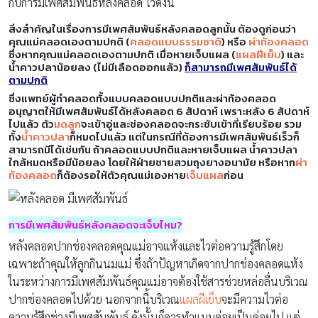
กับการมีเพศสัมพันธ์หลังคลอด ไว้ดังนี้
สิ่งสำคัญในเรื่องการมีเพศสัมพันธ์หลังคลอดลูกนั้น ต้องดูก่อนว่า
คุณแม่คลอดเองตามปกติ (
คลอดแบบธรรมชาติ
) หรือ
ผ่าท้องคลอด
ซึ่งหากคุณแม่คลอดเองตามปกติ เมื่อหายเจ็บแผล (
แผลฝีเย็บ
) และ
น้ำคาวปลาน้อยลง (ไม่มีเลือดออกแล้ว)
ก็สามารถมีเพศสัมพันธ์ได้
ตามปกติ
ซึ่งแพทย์ผู้ทำคลอดทั้งแบบคลอดแบบปกติและผ่าท้องคลอด
อนุญาตให้มีเพศสัมพันธ์ได้หลังคลอด 6 สัปดาห์ เพราะหลัง 6 สัปดาห์
ไปแล้ว ตัว
มดลูก
จะเข้าอู่และช่องคลอดจะกระชับเข้าที่เรียบร้อย รวม
ทั้ง
น้ำคาวปลา
ก็หมดไปแล้ว แต่ในกรณีที่ต้องการมีเพศสัมพันธ์เร็วก็
สามารถมีได้เช่นกัน ถ้าคลอดแบบปกติและหายเจ็บแผล น้ำคาวปลา
ใกล้หมดหรือมีน้อยลง โดยให้ฝ่ายชายสวมถุงยางอนามัย หรือหาก
ผ่า
ท้องคลอด
ก็ต้องรอให้ตัวคุณแม่เองหาย
เจ็บแผล
ก่อน
การมีเพศสัมพันธ์หลังคลอดจะเจ็บไหม?
หลังคลอดปากช่องคลอดคุณแม่อาจแห้งและไวต่อความรู้สึกโดย
เฉพาะถ้าคุณให้ลูกกินนมแม่ ซึ่งถ้าปัญหาเกิดจากปากช่องคลอดแห้ง
ในระหว่างการมีเพศสัมพันธ์คุณแม่อาจต้องใช้สารช่วยหล่อลื่นบริเวณ
ปากช่องคลอดไปด้วย นอกจากนี้บริเวณ
แผลฝีเย็บ
จะมีความไวต่อ
ความรู้สึกช่วงมีเพศสัมพันธ์ ดังนั้นก็ควรทำแบบค่อยเป็นค่อยไป แต่