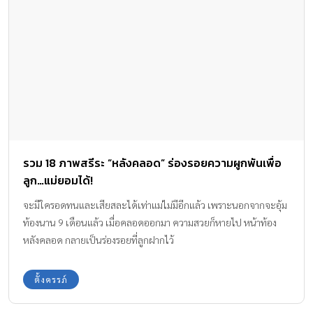
รวม 18 ภาพสรีระ “หลังคลอด” ร่องรอยความผูกพันเพื่อ
ลูก…แม่ยอมได้!
จะมีใครอดทนและเสียสละได้เท่าแม่ไม่มีอีกแล้ว เพราะนอกจากจะอุ้ม
ท้องนาน 9 เดือนแล้ว เมื่อคลอดออกมา ความสวยก็หายไป หน้าท้อง
หลังคลอด กลายเป็นร่องรอยที่ลูกฝากไว้
ตั้งครรภ์