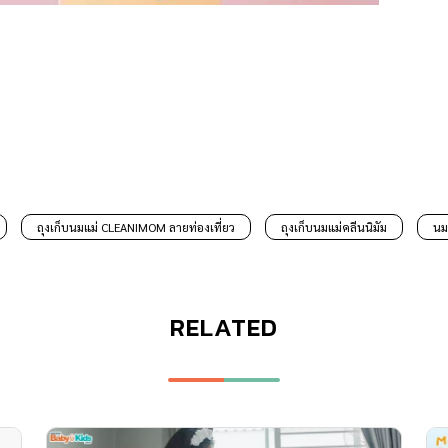
ถุงเก็บนมแม่ CLEANIMOM ลายท่องเที่ยว
ถุงเก็บนมแม่คลีนนิมัม
นม
RELATED