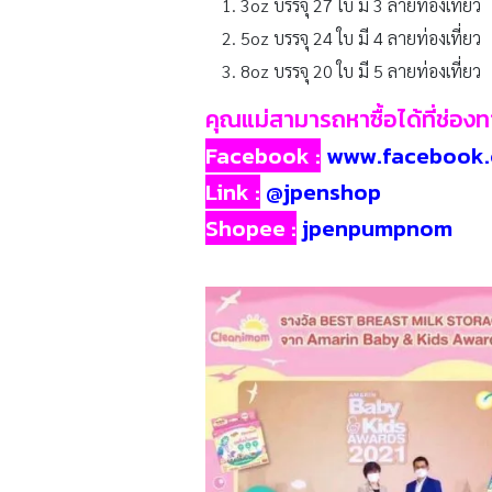
3oz บรรจุ 27 ใบ มี 3 ลายท่องเที่ยว
5oz บรรจุ 24 ใบ มี 4 ลายท่องเที่ยว
8oz บรรจุ 20 ใบ มี 5 ลายท่องเที่ยว
คุณแม่สามารถหาซื้อ
ได้ที่ช่อง
Facebook :
www.facebook
Link :
@jpenshop
Shopee :
jpenpumpnom