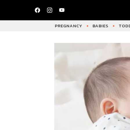
PREGNANCY
BABIES
TODD