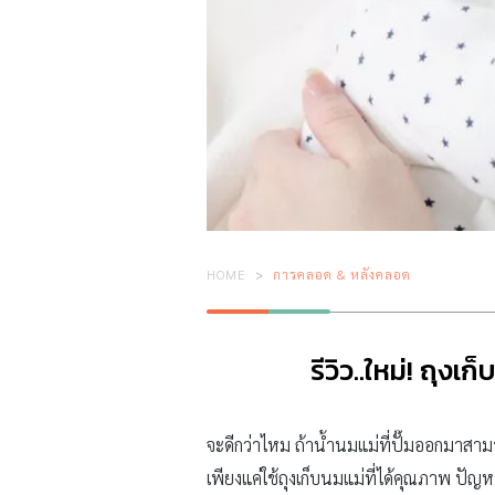
HOME
การคลอด & หลังคลอด
รีวิว..ใหม่! ถุ
จะดีกว่าไหม ถ้าน้ำนมแม่ที่ปั๊มออกมาสามาร
เพียงแค่ใช้ถุงเก็บนมแม่ที่ได้คุณภาพ ปั