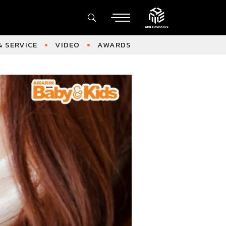
 SERVICE
VIDEO
AWARDS