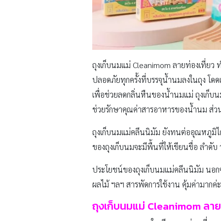
ถุงเก็บนมแม่ Cleanimom ลายท่องเที่ยว ท
ปลอดภัยทุกครั้งที่บรรจุน้ำนมลงในถุง โด
เพื่อช่วยลดกลิ่นหืนของน้ำนมแม่ ถุงเก็
ช่วยรักษาคุณค่าสารอาหารของน้ำนม ส่วนด
ถุงเก็บนมแม่คลีนนิมัม ยังทนต่ออุณหภูมิ
ของถุงเก็บนมจะมีพื้นที่ให้เขียนชื่อ ลำด
ประโยชน์ของถุงเก็บนมแม่คลีนนิมัม นอกจา
ผลไม้ ฯลฯ สารพัดการใช้งาน คุ้มค่ามากค่ะ
ถุงเก็บนมแม่ Cleanimom ลายท่อ