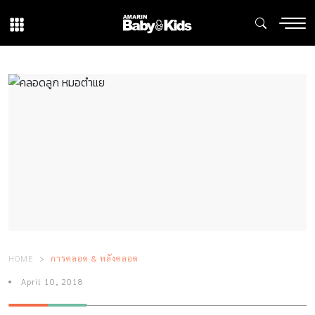
HOME
การคลอด & หลังคลอด
April 10, 2018