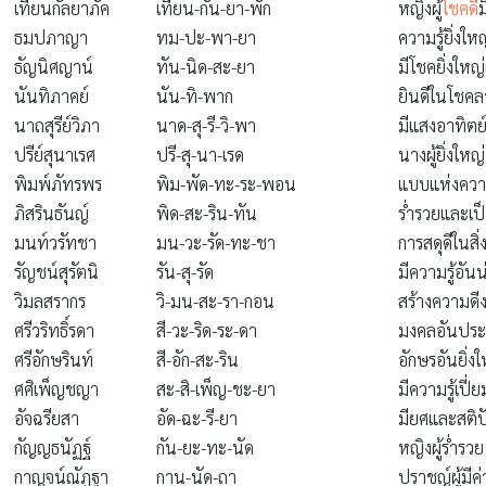
เทียนกัลยาภัค
เทียน-กัน-ยา-พัก
หญิงผู้
โชคดี
ธมปภาญา
ทม-ปะ-พา-ยา
ความรู้ยิ่งใ
ธัญนิศญาน์
ทัน-นิด-สะ-ยา
มีโชคยิ่งใหญ่
นันทิภาคย์
นัน-ทิ-พาก
ยินดีในโชค
นาถสุรีย์วิภา
นาด-สุ-รี-วิ-พา
มีแสงอาทิตย์เ
ปรีย์สุนาเรศ
ปรี-สุ-นา-เรด
นางผู้ยิ่งใหญ
พิมพ์ภัทรพร
พิม-พัด-ทะ-ระ-พอน
แบบแห่งควา
ภิสรินธันญ์
พิด-สะ-ริน-ทัน
ร่ำรวยและเป
มนท์วรัทชา
มน-วะ-รัด-ทะ-ชา
การสดุดีในสิ่
รัญชน์สุรัตนิ
รัน-สุ-รัด
มีความรู้อันน
วิมลสรากร
วิ-มน-สะ-รา-กอน
สร้างความดี
ศรีวริทธิ์รดา
สี-วะ-ริด-ระ-ดา
มงคลอันประเ
ศรีอักษรินท์
สี-อัก-สะ-ริน
อักษรอันยิ่
ศศิเพ็ญชญา
สะ-สิ-เพ็ญ-ชะ-ยา
มีความรู้เปี่
อัจฉรียสา
อัด-ฉะ-รี-ยา
มียศและสติ
กัญญธนัฏฐ์
กัน-ยะ-ทะ-นัด
หญิงผู้ร่ำรวย
กาญจน์ณัฏฐา
กาน-นัด-ถา
ปราชญ์ผู้มีค