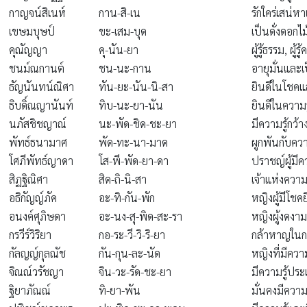
กาญจน์สิเนห์
กาน-สิ-เน
รักใคร่เสน่ห
เขษมบุษป์
ขะ-เสม-บุด
เป็นดั่งดอก
คุณัญญา
คุ-นัน-ยา
ผู้รู้ธรรม, ผู้ร
ชนม์ณกานต์
ชน-นะ-กาน
อายุมั่นและเป
ธัญนันทน์ณิศา
ทัน-ยะ-นัน-นิ-สา
ยินดีในโชคแล
ธิบดิ์ณญานันท์
ทิบ-นะ-ยา-นัน
ยินดีในความร
นภัสชิชญาณ์
นะ-พัด-ชิด-ชะ-ยา
มีความรู้กว้า
พัทธ์ธนามาศ
พัด-ทะ-นา-มาด
ผูกพันกับคว
โศภีพัทธ์ญาดา
โส-พี-พัด-ยา-ดา
ปราชญ์ผู้มี
สิฏฐิณิศา
สิด-ถิ-นิ-สา
เจ้าแห่งความ
อธิกัญญ์ภัค
อะ-ทิ-กัน-พัก
หญิงผู้มีโชคย
อนงค์ศุภิษดา
อะ-นง-สุ-พิด-สะ-รา
หญิงผู้งดงา
กรวีร์วิริยา
กอ-ระ-วี-วิ-ริ-ยา
กล้าหาญในก
กัลญญ์กุลณัช
กัน-กุน-ละ-นัด
หญิงที่มีความ
จิณณ์วรัชญา
จิน-วะ-รัด-ชะ-ยา
มีความรู้ปร
ฐิยาภัณณ์
ทิ-ยา-พัน
มั่นคงมีความ