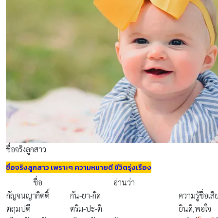
ชื่อจริงลูกสาว
ชื่อจริงลูกสาว เพราะๆ ความหมายดี ชีวิตรุ่งเรือง
ชื่อ
อ่านว่า
กัญจนญากิตติ์
กัน-ยา-กิด
ความรู้ชื่อเส
ตฤมปตี
ตริม-ปะ-ตี
ยินดี,พอใจ