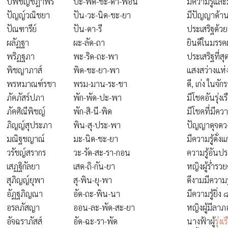
ปพิชญ์ชฎาพร
ปะ-พิด-ชะ-ดา-พอน
มีความรู้และ
ปัญญ์วณิชยา
ปัน-วะ-นิด-ชะ-ยา
มีปัญญาด้า
ปัณฑารีย์
ปัน-ดา-รี
ประเสริฐด้ว
ผลัฏฐา
ผะ-ลัด-ถา
ยินดีในมรร
พริฏฐภา
พะ-ริด-ถะ-พา
ประเสริฐที่สุ
พิชญาภาส์
พิด-ชะ-ยา-พา
แสงสว่างแห่
พรหมาณฑ์รชา
พรม-มาน-ระ-ชา
ดี, เก่ง ในจัก
ภัคภัสร์ปภา
พัก-พัด-ปะ-พา
มีโชคอันรุ่งเ
ภัคศิณีพิชญ์
พัก-สิ-นี-พิด
มีโชคที่มีควา
ภิญญ์สุประภา
พิน-สุ-ประ-พา
ปัญญาดุจดว
มณิฐชญาณ์
มะ-นิด-ชะ-ยา
มีความรู้ดั่ง
วรัชญ์สรากร
วะ-รัด-สะ-รา-กอน
ความรู้อันป
เสฏฐิกัลยา
เสด-ถิ-กัน-ยา
หญิงผู้ร่ำรวย
สุภิญญ์ยุพา
สุ-พิน-ยุ-พา
ดีงามมีความ
อัฏฐภิญณา
อัด-ถะ-พิน-นา
มีความรู้ยิ่ง
อรลภัสญา
ออน-ละ-พัด-สะ-ยา
หญิงผู้มีลาภอ
อัจฉราภัสส์
อัด-ฉะ-รา-พัด
นางฟ้าผู้
รุ่งเ