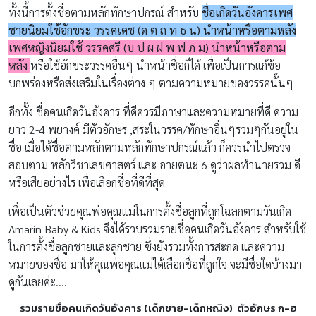
ทั้งนี้การตั้งชื่อตามหลักทักษาปกรณ์ สำหรับ
ชื่อเกิดวันอังคารเพศ
ชายนิยมใช้อักขระ วรรคเดช (ด ต ถ ท ธ น) นำหน้าหรือตามหลัง
เพศหญิงนิยมใช้ วรรคศรี (บ ป ผ ฝ พ ฟ ภ ม) นำหน้าหรือตาม
หลัง
หรือใช้อักขระวรรคอื่นๆ นำหน้าชื่อก็ได้ เพื่อเป็นการแก้ข้อ
บกพร่องหรือส่งเสริมในเรื่องต่าง ๆ ตามความหมายของวรรคนั้นๆ
อีกทั้ง ชื่อคนเกิดวันอังคาร ที่ดีควรมีภาษาและความหมายที่ดี ความ
ยาว 2-4 พยางค์ มีตัวอักษร ,สระในวรรค/ทักษาอื่นๆรวมๆกันอยู่ใน
ชื่อ เมื่อได้ชื่อตามหลักตามหลักทักษาปกรณ์แล้ว ก็ควรนำไปตรวจ
สอบตาม หลักวิชาเลขศาสตร์ และ อายตนะ 6 ดูว่าผลทำนายรวม ดี
หรือเสียอย่างไร เพื่อเลือกชื่อที่ดีที่สุด
เพื่อเป็นตัวช่วยคุณพ่อคุณแม่ในการตั้งชื่อลูกที่ถูกโฉลกตามวันเกิด
Amarin Baby & Kids จึงได้รวบรวมรายชื่อคนเกิดวันอังคาร สำหรับใช้
ในการตั้งชื่อลูกชายและลูกชาย ซึ่งยังรวมทั้งการสะกด และความ
หมายของชื่อ มาให้คุณพ่อคุณแม่ได้เลือกชื่อที่ถูกใจ จะมีชื่อใดบ้างมา
ดูกันเลยค่ะ….
รวมรายชื่อคนเกิดวันอังคาร (เด็กชาย-เด็กหญิง) ตัวอักษร ก-ฮ