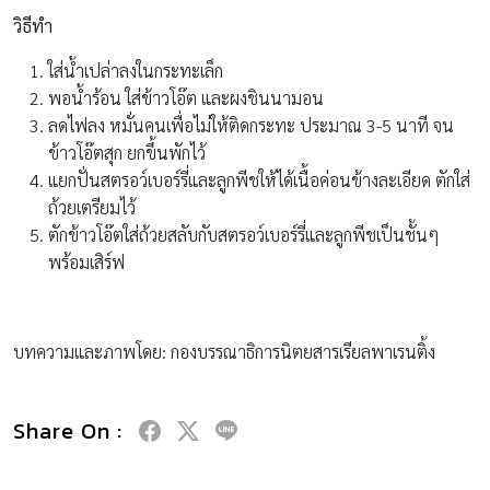
วิธีทำ
ใส่น้ำเปล่าลงในกระทะเล็ก
พอน้ำร้อน ใส่ข้าวโอ๊ต และผงชินนามอน
ลดไฟลง หมั่นคนเพื่อไม่ให้ติดกระทะ ประมาณ 3-5 นาที จน
ข้าวโอ๊ตสุก ยกขึ้นพักไว้
แยกปั่นสตรอว์เบอร์รี่และลูกพีชให้ได้เนื้อค่อนข้างละเอียด ตักใส่
ถ้วยเตรียมไว้
ตักข้าวโอ๊ตใส่ถ้วยสลับกับสตรอว์เบอร์รี่และลูกพีชเป็นชั้นๆ
พร้อมเสิร์ฟ
บทความและภาพโดย: กองบรรณาธิการนิตยสารเรียลพาเรนติ้ง
Share On :