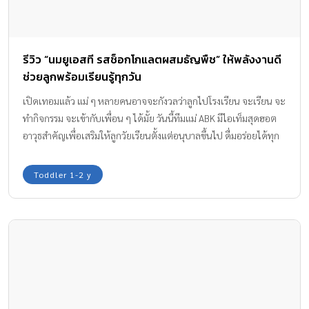
รีวิว “นมยูเอสที รสช็อกโกแลตผสมธัญพืช” ให้พลังงานดี
ช่วยลูกพร้อมเรียนรู้ทุกวัน
เปิดเทอมแล้ว แม่ ๆ หลายคนอาจจะกังวลว่าลูกไปโรงเรียน จะเรียน จะ
ทำกิจกรรม จะเข้ากับเพื่อน ๆ ได้มั้ย วันนี้ทีมแม่ ABK มีไอเท็มสุดฮอต
อาวุธสำคัญเพื่อเสริมให้ลูกวัยเรียนตั้งแต่อนุบาลขึ้นไป ดื่มอร่อยได้ทุก
เช้า แถมยังได้รับสารอาหารที่ช่วยให้มีพัฒนาการทางสมองพร้อมที่จะ
เรียนรู้ และมีพลังสนุกกับกิจกรรมตลอดทั้งวัน นั่นก็คือ
Toddler 1-2 y