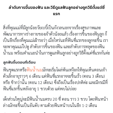
ลำดับการขึ้นของฟัน และวิธีดูแลฟันลูกอย่างถูกวิธีตั้งแต่ซี่
แรก
สิ่งที่คุณแม่ที่มีลูกน้อยวัยเบบี๋เป็นกังวลนอกจากเรื่องสุขภาพและ
พัฒนาการทางร่างกายของเจ้าตัวน้อยแล้ว เรื่องการขึ้นของฟันลูก ก็
เป็นอีกเรื่องที่คุณแม่เฝ้ารอว่า เมื่อไหร่นะที่ฟันซี่แรกของลูกจะขึ้น เรา
จะพาคุณแม่ไปดู ลำดับการขึ้นของฟัน และลำดับการหลุดของฟัน
น้ำนม พร้อมคำแนะนำในการดูแลฟันลูกอย่างถูกวิธีตั้งแต่ซี่แรกกันค่ะ
ลูกฟันขึ้นตอนกี่เดือน
ฟันชุดแรกหรือ
ฟันน้ำนม
มักจะเริ่มโผล่พ้นเหงือกให้คุณเห็นตอนเจ้า
ตัวเล็กอายุราวๆ 6 เดือน แต่ฟันซี่แรกอาจจะขึ้นเร็ว (ตอน 3 เดือน)
หรือ ช้ากว่านั้น (ตอน 12 เดือน) ซึ่งถือเป็นเรื่องปกติค่ะ และมีกรณีที่
ฟันซี่แรกขึ้นหลังอายุ 1 ขวบด้วย แต่พบไม่บ่อย
เด็กส่วนใหญ่จะมีฟันน้ำนมครบ 20 ซี่ ตอน ราว 3 ขวบ โดยฟันหน้า
ล่างมักจะขึ้นเป็นอันดับ ตามด้วยฟันหน้าบนในอีก 1-2 เดือน