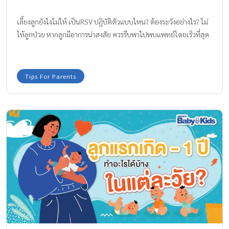
เลี้ยงลูกยังไงไม่ให้ เป็นRSV ปฏิบัติตัวแบบไหน? ต้องระวังอย่างไร? ไม่
ให้ลูกป่วย หากลูกมีอาการน่าสงสัย ควรรีบพาไปพบแพทย์โดยเร็วที่สุด
Tips For Parents