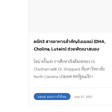
ผนึก3 สารอาหารสำคัญในนมแม่ (DHA,
Choline, Lutein) ช่วยพัฒนาสมอง
ใหม่ ครั้งแรก การศึกษาเชิงสังเกตของ Dr.
Chetham และ Dr. Sheppard ที่มหาวิทยาลัย
North Carolina ประเทศ สหรัฐอเมริกา
วัตถุประสงค์เพื่อศึกษาความสัมพันธ์ระหว่างสาร
อาหารในนมแม่ ลูทีน โคลีน และ ดีเอชเอกับความ
นมแม่ และการให้นม
July 27, 2017
จำของทารกอายุ 6 เดือน โดยการวิเคราะห์สาร
อาหารสำคัญ ในน้ำนมแม่ที่ให้นมบุตรที่อายุ 3 -4