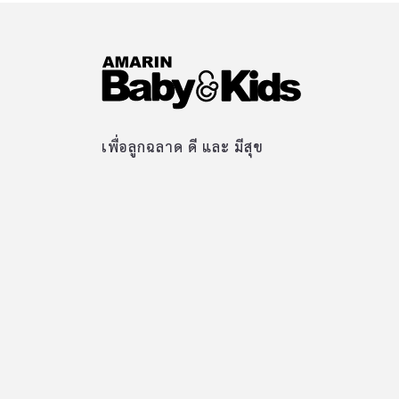
เดือน และทดสอบความจำ ในทารก 67 คนที่ได้นม
แม่ที่นำมาวิเคราะห์ ที่อายุ 6 เดือน เพื่อดูความ
สัมพันธ์ของผลการทำงานร่วมกันของ DHA
Choline Lutein กับความจำทารก ผลการศึกษา
แสดงความสัมพันธ์ของทำงานร่วมกัน 3 สาร
อาหารในนมแม่ที่มี 3 สารอาหารในปริมาณที่สูง
เพื่อลูกฉลาด ดี และ มีสุข
กว่า1 (ดีเอชเอ &โคลีน, โคลีน & ลูทีน) มีความ
สัมพันธ์กับกระบวนการสร้างความจำที่ดีกว่าใน
ทารก อย่างไรก็ตามยังต้องการ การศึกษาเพิ่มเติมใ
การทำงานร่วมกันของสารอาหารเหล่านี้ แอลฟา-
แล็คตัลบูมิน อีก 1 สารอาหารสำคัญ ที่พบในนมแม
เป็นที่ทราบกันดีว่านมแม่เป็นแหล่งที่ดีที่สุดของ
สารอาหารต่างๆ […]