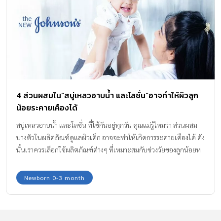
4 ส่วนผสมใน”สบู่เหลวอาบน้ำ และโลชั่น”อาจทำให้ผิวลูก
น้อยระคายเคืองได้
สบู่เหลวอาบน้ำ และโลชั่น ที่ใช้กันอยู่ทุกวัน คุณแม่รู้ไหมว่า ส่วนผสม
บางตัวในผลิตภัณฑ์ดูแลผิวเด็ก อาจจะทำให้เกิดการระคายเคืองได้ ดัง
นั้นเราควรเลือกใช้ผลิตภัณฑ์ต่างๆ ที่เหมาะสมกับช่วงวัยของลูกน้อยห
รือผลิตภัณฑ์สำหรับเด็กเท่านั้น พร้อมอ่านข้อมูลผลิตภัณฑ์ก่อนเลือกใช้
นะคะ
Newborn 0-3 month