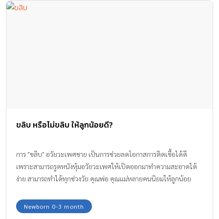
ขลิบ หรือไม่ขลิบ ให้ลูกน้อยดี?
การ "ขลิบ" อวัยวะเพศชาย เป็นการช่วยลดโอกาสการติดเชื้อได้ดี
เพราะสามารถรูดหนังหุ้มอวัยวะเพศให้เปิดออกมาทำความสะอาดได้
ง่าย สามารถทำได้ทุกช่วงวัย คุณพ่อ คุณแม่หลายคนนิยมให้ลูกน้อย
ขลิบตั้งแต่ยังเล็กๆ เพราะกลัวว่าลูกน้อยจะเจ็บ เครียด และจดจำฝังใจ
ไปจนโต
Newborn 0-3 month