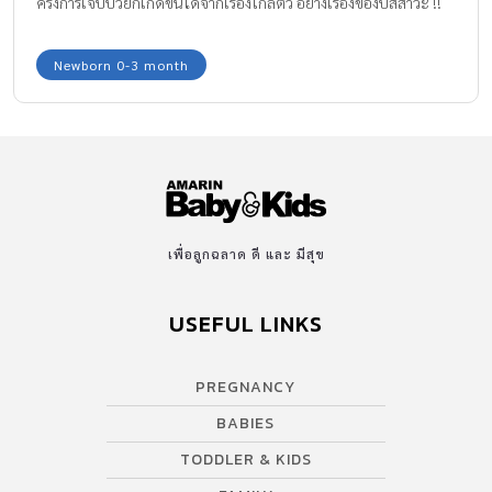
ครั้งการเจ็บป่วยก็เกิดขึ้นได้จากเรื่องใกล้ตัว อย่างเรื่องของปัสสาวะ !!
ทีมงาน Amarin baby and kids จะพาคุณพ่อคุณแม่มาสังเกตดูสีของฉี่
ลูกน้อยกันค่ะ อย่าเพิ่งทำหน้างง ว่า สี ปัสสาวะ บอก โรค ได้อย่างไรกัน
Newborn 0-3 month
ที่นี่มีคำตอบให้ค่ะ
เพื่อลูกฉลาด ดี และ มีสุข
USEFUL LINKS
PREGNANCY
BABIES
TODDLER & KIDS