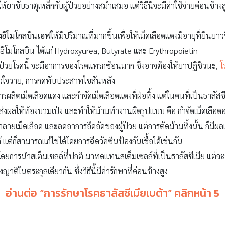
้ยาขับธาตุเหล็กกับผู้ป่วยอย่างสม่ำเสมอ แต่วิธีนี้จะมีค่าใช้จ่ายค่อนข้าง
างฮีโมโกลบินเอฟ
ให้มีปริมาณที่มากขึ้นเพื่อให้เม็ดเลือดแดงมีอายุที่ยืนยา
้างฮีโมโกลบิน ได้แก่ Hydroxyurea, Butyrate และ Erythropoietin
ผู้ป่วยโรคนี้ จะมีอาการของโรคแทรกซ้อนมาก ซึ่งอาจต้องให้ยาปฏิชีวนะ,
โ
วะหัวใจวาย, การกดทับประสาทไขสันหลัง
ารผลิตเม็ดเลือดแดง และกำจัดเม็ดเลือดแดงที่ฝ่อทิ้ง แต่ในคนที่เป็นธาลัสซี
งผลให้ท้องบวมเป่ง และทำให้ม้ามทำงานผิดรูปแบบ คือ กำจัดเม็ดเลือดอ
รทำลายเม็ดเลือด และลดอาการอึดอัดของผู้ป่วย แต่การตัดม้ามทิ้งนั้น ก็มี
ได้ แต่ก็สามารถแก้ไขได้โดยการฉีดวัคซีนป้องกันเชื้อได้เช่นกัน
ดยการนำสเต็มเซลล์ที่ปกติ มาทดแทนสเต็มเซลล์ที่เป็นธาลัสซีเมีย แต่จะต้
ิในตระกูลเดียวกัน ซึ่งวิธีนี้มีค่ารักษาที่ค่อนข้างสูง
อ่านต่อ
“
การรักษาโรคธาลัสซีเมียเบต้า
”
คลิกหน้า
5