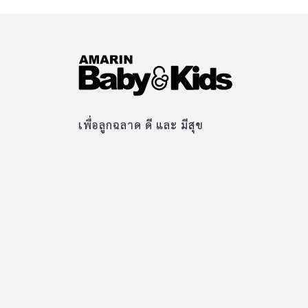
เป็นคำถามว่าแล้วเราจะปกป้องผิวของลูกได้อย่างไ
เมื่อในท้องตลาดไม่มีผลิตภัณฑ์ที่ตอบโจทย์ความ
ต้องการได้เลย Aviiday จึงขอแนะนำผลิตภัณฑ์บำรุ
ผิวออร์แกนิคสำหรับเด็ก 2 ไอเทมยอดฮิต สารสกัด
นำเข้าจากประเทศเกาหลี ตัวช่วยคุณแม่ยุคใหม่ ให้
ลูกน้อยสุขภาพผิวแข็งแรง ปลอดภัย ห่างไกลสาร
เพื่อลูกฉลาด ดี และ มีสุข
เคมีและสารกันเสีย 1. Avii Amy Facial Moisture &
Sun Protection SPF25 ขนาด 50 ได้รับรางวัล
Amarin Baby & Kids Awards 2021 สาขา
ผลิตภัณฑ์บำรุงผิวสำหรับเด็ก ผลิตภัณฑ์บำรุงและ
ปกป้องผิวหน้าจากมลภาวะ รังสี UVA/UVB และ
แสงสีฟ้าสำหรับเด็กโดยเฉพาะ ด้วยส่วนประกอบจา
กออร์แกนิคนานาชนิด อุดมด้วยสารสกัด EOSIDIN
จากส้มซัทซึมะจากเกาหลี ที่ช่วยเสริมโครงสร้างผิว
ให้แข็งแรงและคงความชุ่มชื้นยาวนาน จึงเหมาะ