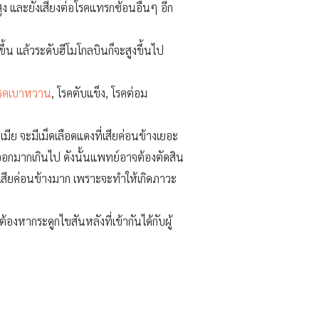
สูง และยังเสี่ยงต่อโรคแทรกซ้อนอื่นๆ อีก
วขึ้น แล้วระดับฮีโมโกลบินก็จะสูงขึ้นไป
รคเบาหวาน
, โรคตับแข็ง, โรคต่อม
เมีย จะมีเม็ดเลือดแดงที่เสียค่อนข้างเยอะ
อกมากเกินไป ดังนั้นแพทย์อาจต้องตัดสิน
ผลเสียค่อนข้างมาก เพราะจะทำให้เกิดภาวะ
องหากระดูกไขสันหลังที่เข้ากันได้กับผู้