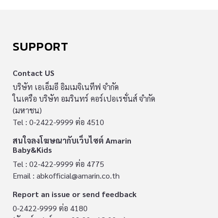
หัวใจล้มเหลว และจังหวะการเต้นของหัวใจผิดปกติ
ยาที่ใช้ในการรักษาความดันโลหิตสูง โรคต้อหิน
หัวใจล้มเหลว และรักษาการทำงานที่เกี่ยวกับตับ
SUPPORT
และไตที่มีโพแทสเซียมต่ำ เมื่อรับประทานชะเอม
ดำเข้าไปจะทำให้โพแทสเซียมลดลงมากยิ่งขึ้น จน
Contact US
เกิดหัวใจอ่อนแอ ปวดหัวใจ และจังหวะการเต้นของ
บริษัท เอเอ็มอี อิมเมจิเนทีฟ จำกัด
ในเครือ บริษัท อมรินทร์ คอร์เปอเรชั่นส์ จำกัด
หัวใจผิดปกติ” Dr. Aisling Hillick กล่าว 7.นม ควร
(มหาชน)
หลีกเลี่ยงการรับประทานนม – หากกำลังใช้ยา
Tel : 0-2422-9999 ต่อ 4510
ปฏิชีวนะ “Ciprofloxacin และ tetracycline ควร
สนใจลงโฆษณากับเว็บไซต์ Amarin
รับประทานกับน้ำ 1-2 ชั่วโมงหลังจากรับประทาน
Baby&Kids
อาหาร เพราะอาหารจะสร้างความยุ่งยากในการดูด
Tel : 02-422-9999 ต่อ 4775
ซึมยาเข้าสู่ร่างกาย โดยเฉพาะผลิตภัณฑ์ที่ทำจาก
Email :
abkofficial@amarin.co.th
นม ดังนั้นจึงใช้ยาปฏิชีวนะ พร้อมกับการดื่มนมไม่
Report an issue or send feedback
ได้” Dr. Aisling Hillick กล่าว 8.ส้มโอ ควรหลีกเลี่ยง
0-2422-9999 ต่อ 4180
การรับประทานส้มโอ – หากกำลังใช้ยาลดความดัน