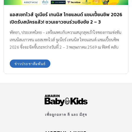
แอสเซทไวส์ จูเนียร์ เทนนิส ไทยแลนด์ แชมเปี้ยนชิพ 2026
เปิดรับสมัครแล้ว! ชวนเยาวชนร่วมชิงชัย 2 – 3
พฤษภาคมนี้
พัทยา, ประเทศไทย – เตรียมพบกับความสนุกสุดเร้าใจของการแข่งขัน
เทนนิสเยาวชน แอสเซทไวส์ จูเนียร์ เทนนิส ไทยแลนด์ แชมเปี้ยนชิพ
2026 ซึ่งจะจัดขึ้นระหว่างวันที่ 2 – 3 พฤษภาคม 2569 ณ ฟิตซ์ คลับ
ศูนย์กีฬาระดับพรีเมียมภายในรอยัล คลิฟ โฮเต็ล กรุ๊ป พัทยา การ
แข่งขันรายการนี้นับเป็นอีกหนึ่งทัวร์นาเมนต์เทนนิสเยาวชนที่ได้รับ
ข่าวประชาสัมพันธ์
ความสนใจอย่างต่อเนื่อง และ กำลังก้าวขึ้นเป็นเวทีสำคัญสำหรับ
นักกีฬารุ่นใหม่ในภูมิภาคเอเชีย การแข่งขันในปีนี้เปิดโอกาสให้เยาวชน
อายุระหว่าง 4 – 14 ปี ได้แสดงศักยภาพ และพัฒนาทักษะใน
บรรยากาศการแข่งขันระดับมืออาชีพ พร้อมสะสมคะแนนเพื่อการจัด
อันดับระดับประเทศ โดยได้รับการสนับสนุนจาก บริษัท แอสเซทไวส์
จำกัด (มหาชน), ซูเปอร์สปอร์ต และ เทคนิไฟเบอร์ ซึ่งสะท้อนถึงความ
มุ่งมั่นในการส่งเสริมศักยภาพเยาวชนผ่านกีฬา ท่ามกลางบรรยากาศอัน
เพื่อลูกฉลาด ดี และ มีสุข
งดงามของเมืองพัทยา การแข่งขันครั้งนี้ยังช่วยตอกย้ำภาพลักษณ์ของ
เมืองในฐานะหนึ่งในจุดหมายปลายทางด้านกีฬาระดับแนวหน้าของ