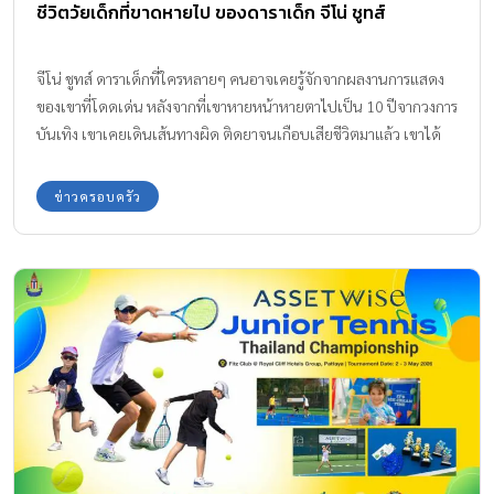
ชีวิตวัยเด็กที่ขาดหายไป ของดาราเด็ก จีโน่ ชูทส์
จีโน่ ชูทส์ ดาราเด็กที่ใครหลายๆ คนอาจเคยรู้จักจากผลงานการแสดง
ของเขาที่โดดเด่น หลังจากที่เขาหายหน้าหายตาไปเป็น 10 ปีจากวงการ
บันเทิง เขาเคยเดินเส้นทางผิด ติดยาจนเกือบเสียชีวิตมาแล้ว เขาได้
ถ่ายทอด ชีวิตวัยเด็กที่ขาดหายไป ในตอนที่เขาเป็นดารา ซึ่งส่งผลต่อ
อนาคตของเขาด้วย
ข่าวครอบครัว