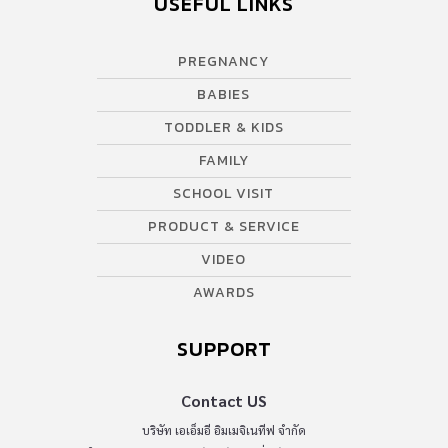
USEFUL LINKS
ประเทศไทย ไม่เพียงเป็นเวทีแห่งการแข่งขัน แต่ยังเป็นพื้นที่ให้
เยาวชนได้พัฒนาทักษะ เสริมสร้างความมั่นใจ และ เรียนรู้คุณค่าของ
PREGNANCY
ความมีวินัย ความอดทน และ น้ำใจนักกีฬา อีกทั้งยังเป็นก้าวสำคัญสู่
เส้นทางนักกีฬาอาชีพในระดับนานาชาติ […]
BABIES
TODDLER & KIDS
FAMILY
SCHOOL VISIT
PRODUCT & SERVICE
VIDEO
AWARDS
SUPPORT
Contact US
บริษัท เอเอ็มอี อิมเมจิเนทีฟ จำกัด