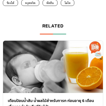
ร้องไห้
หงุดหงิด
หัดยืน
โมโห
RELATED
เตือนป้อนน้ำส้ม น้ำผลไม้สําหรับทารก ก่อนอายุ 6 เดือน