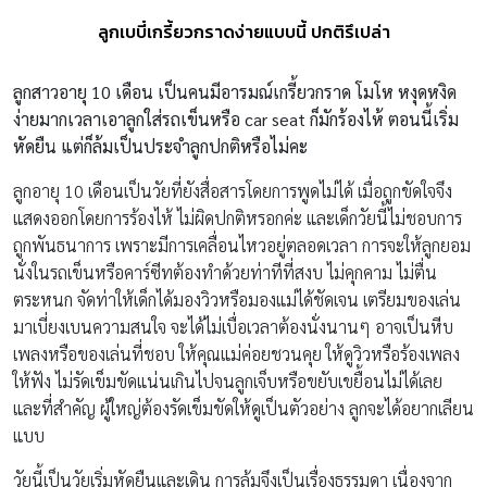
ลูกเบบี๋เกรี้ยวกราดง่ายแบบนี้ ปกติรึเปล่า
ลูกสาวอายุ 10 เดือน เป็นคนมีอารมณ์เกรี้ยวกราด โมโห หงุดหงิด
ง่ายมากเวลาเอาลูกใส่รถเข็นหรือ car seat ก็มักร้องไห้ ตอนนี้เริ่ม
หัดยืน แต่ก็ล้มเป็นประจำลูกปกติหรือไม่คะ
ลูกอายุ 10 เดือนเป็นวัยที่ยังสื่อสารโดยการพูดไม่ได้ เมื่อถูกขัดใจจึง
แสดงออกโดยการร้องไห้ ไม่ผิดปกติหรอกค่ะ และเด็กวัยนี้ไม่ชอบการ
ถูกพันธนาการ เพราะมีการเคลื่อนไหวอยู่ตลอดเวลา การจะให้ลูกยอม
นั่งในรถเข็นหรือคาร์ซีทต้องทำด้วยท่าทีที่สงบ ไม่คุกคาม ไม่ตื่น
ตระหนก จัดท่าให้เด็กได้มองวิวหรือมองแม่ได้ชัดเจน เตรียมของเล่น
มาเบี่ยงเบนความสนใจ จะได้ไม่เบื่อเวลาต้องนั่งนานๆ อาจเป็นหีบ
เพลงหรือของเล่นที่ชอบ ให้คุณแม่ค่อยชวนคุย ให้ดูวิวหรือร้องเพลง
ให้ฟัง ไม่รัดเข็มขัดแน่นเกินไปจนลูกเจ็บหรือขยับเขยื้อนไม่ได้เลย
และที่สำคัญ ผู้ใหญ่ต้องรัดเข็มขัดให้ดูเป็นตัวอย่าง ลูกจะได้อยากเลียน
แบบ
วัยนี้เป็นวัยเริ่มหัดยืนและเดิน การล้มจึงเป็นเรื่องธรรมดา เนื่องจาก