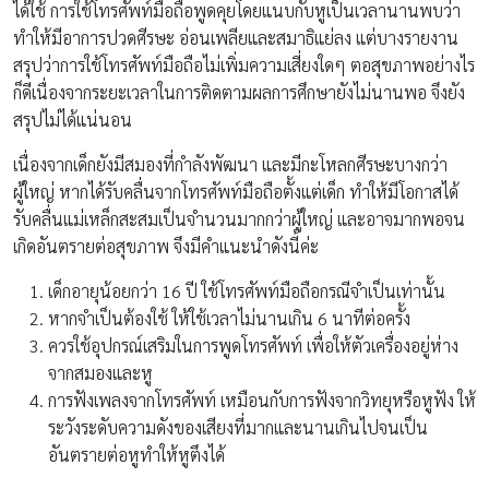
ได้ใช้ การใช้โทรศัพท์มือถือพูดคุยโดยแนบกับหูเป็นเวลานานพบว่า
ทำให้มีอาการปวดศีรษะ อ่อนเพลียและสมาธิแย่ลง แต่บางรายงาน
สรุปว่าการใช้โทรศัพท์มือถือไม่เพิ่มความเสี่ยงใดๆ ตอสุขภาพอย่างไร
ก็ดีเนื่องจากระยะเวลาในการติดตามผลการศึกษายังไม่นานพอ จึงยัง
สรุปไม่ได้แน่นอน
เนื่องจากเด็กยังมีสมองที่กำลังพัฒนา และมีกะโหลกศีรษะบางกว่า
ผู้ใหญ่ หากได้รับคลื่นจากโทรศัพท์มือถือตั้งแต่เด็ก ทำให้มีโอกาสได้
รับคลื่นแม่เหล็กสะสมเป็นจำนวนมากกว่าผู้ใหญ่ และอาจมากพอจน
เกิดอันตรายต่อสุขภาพ จึงมีคำแนะนำดังนี้ค่ะ
เด็กอายุน้อยกว่า 16 ปี ใช้โทรศัพท์มือถือกรณีจำเป็นเท่านั้น
หากจำเป็นต้องใช้ ให้ใช้เวลาไม่นานเกิน 6 นาทีต่อครั้ง
ควรใช้อุปกรณ์เสริมในการพูดโทรศัพท์ เพื่อให้ตัวเครื่องอยู่ห่าง
จากสมองและหู
การฟังเพลงจากโทรศัพท์ เหมือนกับการฟังจากวิทยุหรือหูฟัง ให้
ระวังระดับความดังของเสียงที่มากและนานเกินไปจนเป็น
อันตรายต่อหูทำให้หูตึงได้