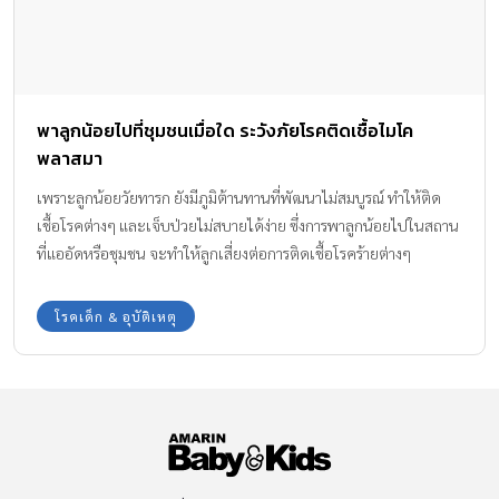
พาลูกน้อยไปที่ชุมชนเมื่อใด ระวังภัยโรคติดเชื้อไมโค
พลาสมา
เพราะลูกน้อยวัยทารก ยังมีภูมิต้านทานที่พัฒนาไม่สมบูรณ์ ทำให้ติด
เชื้อโรคต่างๆ และเจ็บป่วยไม่สบายได้ง่าย ซึ่งการพาลูกน้อยไปในสถาน
ที่แออัดหรือชุมชน จะทำให้ลูกเสี่ยงต่อการติดเชื้อโรคร้ายต่างๆ
มากมาย โดยเฉพาะเชื้อโรคที่ติดต่อได้ง่ายผ่านการไอ จาม เสมหะและ
อื่นๆ ซึ่งไม่ใช่แค่ไข้หวัด ไข้หวัดใหญ่ หรือเชื้อไวรัสที่หลายคนเข้าใจ
โรคเด็ก & อุบัติเหตุ
เพราะอาการหวัดที่ลูกน้อยเป็นนั้นอาจเกิดจากเชื้อแบคทีเรียร้ายที่ชื่อ
ว่า ไมโคพลาสมา ได้อีกด้วย