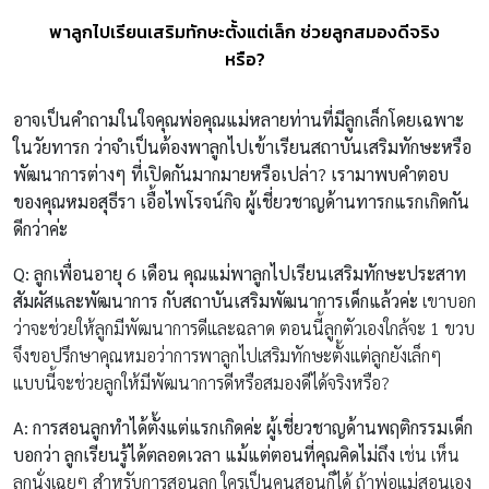
พาลูกไปเรียนเสริมทักษะตั้งแต่เล็ก ช่วยลูกสมองดีจริง
หรือ?
อาจเป็นคำถามในใจคุณพ่อคุณแม่หลายท่านที่มีลูกเล็กโดยเฉพาะ
ในวัยทารก ว่าจำเป็นต้องพาลูกไปเข้าเรียนสถาบันเสริมทักษะหรือ
พัฒนาการต่างๆ ที่เปิดกันมากมายหรือเปล่า? เรามาพบคำตอบ
ของคุณหมอสุธีรา เอื้อไพโรจน์กิจ ผู้เชี่ยวชาญด้านทารกแรกเกิดกัน
ดีกว่าค่ะ
Q: ลูกเพื่อนอายุ 6 เดือน คุณแม่พาลูกไปเรียนเสริมทักษะประสาท
สัมผัสและพัฒนาการ กับสถาบันเสริมพัฒนาการเด็กแล้วค่ะ
เขาบอก
ว่าจะช่วยให้ลูกมีพัฒนาการดีและฉลาด ตอนนี้ลูกตัวเองใกล้จะ 1 ขวบ
จึงขอปรึกษาคุณหมอว่าการพาลูกไปเสริมทักษะตั้งแต่ลูกยังเล็กๆ
แบบนี้จะช่วยลูกให้มีพัฒนาการดีหรือสมองดีได้จริงหรือ?
A: การสอนลูกทำได้ตั้งแต่แรกเกิดค่ะ ผู้เชี่ยวชาญด้านพฤติกรรมเด็ก
บอกว่า
ลูกเรียนรู้ได้ตลอดเวลา แม้แต่ตอนที่คุณคิดไม่ถึง
เช่น เห็น
ลูกนั่งเฉยๆ สำหรับการสอนลูก ใครเป็นคนสอนก็ได้ ถ้าพ่อแม่สอนเอง