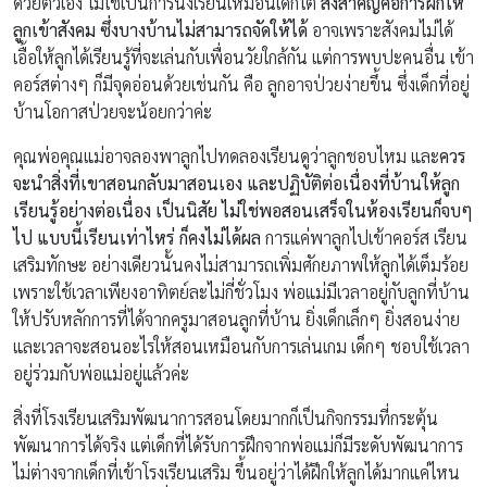
ด้วยตัวเอง ไม่ใช่เป็นการนั่งเรียนเหมือนเด็กโต
สิ่งสำคัญคือการฝึกให้
ลูกเข้าสังคม ซึ่งบางบ้านไม่สามารถจัดให้ได้
อาจเพราะสังคมไม่ได้
เอื้อให้ลูกได้เรียนรู้ที่จะเล่นกับเพื่อนวัยใกล้กัน แต่การพบปะคนอื่น เข้า
คอร์สต่างๆ ก็มีจุดอ่อนด้วยเช่นกัน คือ ลูกอาจป่วยง่ายขึ้น ซึ่งเด็กที่อยู่
บ้านโอกาสป่วยจะน้อยกว่าค่ะ
คุณพ่อคุณแม่อาจลองพาลูกไปทดลองเรียนดูว่าลูกชอบไหม และ
ควร
จะนำสิ่งที่เขาสอนกลับมาสอนเอง และปฏิบัติต่อเนื่องที่บ้านให้ลูก
เรียนรู้อย่างต่อเนื่อง เป็นนิสัย ไม่ใช่พอสอนเสร็จในห้องเรียนก็จบๆ
ไป แบบนี้เรียนเท่าไหร่ ก็คงไม่ได้ผล
การแค่พาลูกไปเข้าคอร์ส เรียน
เสริมทักษะ อย่างเดียวนั้นคงไม่สามารถเพิ่มศักยภาพให้ลูกได้เต็มร้อย
เพราะใช้เวลาเพียงอาทิตย์ละไม่กี่ชั่วโมง พ่อแม่มีเวลาอยู่กับลูกที่บ้าน
ให้ปรับหลักการที่ได้จากครูมาสอนลูกที่บ้าน ยิ่งเด็กเล็กๆ ยิ่งสอนง่าย
และเวลาจะสอนอะไรให้สอนเหมือนกับการเล่นเกม เด็กๆ ชอบใช้เวลา
อยู่ร่วมกับพ่อแม่อยู่แล้วค่ะ
สิ่งที่โรงเรียนเสริมพัฒนาการสอนโดยมากก็เป็นกิจกรรมที่กระตุ้น
พัฒนาการได้จริง แต่เด็กที่ได้รับการฝึกจากพ่อแม่ก็มีระดับพัฒนาการ
ไม่ต่างจากเด็กที่เข้าโรงเรียนเสริม ขึ้นอยู่ว่าได้ฝึกให้ลูกได้มากแค่ไหน