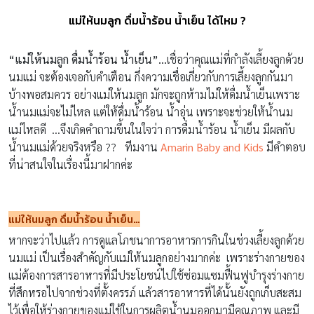
แม่ให้นมลูก ดื่มน้ำร้อน น้ำเย็น ได้ไหม ?
“แม่ให้นมลูก ดื่มน้ำร้อน น้ำเย็น”…
เชื่อว่าคุณแม่ที่กำลังเลี้ยงลูกด้วย
นมแม่ จะต้องเจอกับคำเตือน กึ่งความเชื่อเกี่ยวกับการเลี้ยงลูกกันมา
บ้างพอสมควร อย่างแม่ให้นมลูก มักจะถูกห้ามไม่ให้ดื่มน้ำเย็นเพราะ
น้ำนมแม่จะไม่ไหล แต่ให้ดื่มน้ำร้อน น้ำอุ่น เพราะจะช่วยให้น้ำนม
แม่ไหลดี …จึงเกิดคำถามขึ้นในใจว่า การดื่มน้ำร้อน น้ำเย็น มีผลกับ
น้ำนมแม่ด้วยจริงหรือ ?? ทีมงาน
Amarin Baby and Kids
มีคำตอบ
ที่น่าสนใจในเรื่องนี้มาฝากค่ะ
แม่ให้นมลูก ดื่มน้ำร้อน น้ำเย็น
…
หากจะว่าไปแล้ว การดูแลโภชนาการอาหารการกินในช่วงเลี้ยงลูกด้วย
นมแม่ เป็นเรื่องสำคัญกับแม่ให้นมลูกอย่างมากค่ะ เพราะร่างกายของ
แม่ต้องการสารอาหารที่มีประโยชน์ไปใช้ซ่อมแซมฟื้นฟูบำรุงร่างกาย
ที่สึกหรอไปจากช่วงที่ตั้งครรภ์ แล้วสารอาหารที่ได้นั้นยังถูกเก็บสะสม
ไว้เพื่อให้ร่างกายของแม่ใช้ในการผลิตน้ำนมออกมามีคุณภาพ และมี