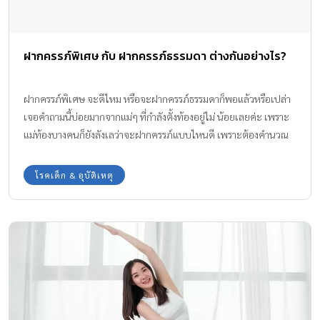
ฝากครรภ์พิเศษ กับ ฝากครรภ์ธรรมดา ต่างกันอย่างไร?
ฝากครรภ์พิเศษ จะดีไหม หรือจะฝากครรภ์ธรรมดาก็พอแล้วหรือเปล่า
เจอคำถามนี้บ่อยมากจากแม่ๆ ที่กำลังตั้งท้องอยู่ไม่ น้อยเลยค่ะ เพราะ
แม่ท้องบางคนก็ยังลังเลว่าจะฝากครรภ์แบบไหนดี เพราะต้องคำนวณ
ถึงงบประมาณค่าใช้จ่ายด้วยว่ามาก น้อยแค่ไหน เอาเป็นว่าทีมงาน
Amarin Baby & Kids มีข้อมูลเกี่ยวกับการฝากพิเศษ และไม่ฝากพิเศษ
โรคเด็ก & อุบัติเหตุ
มาให้ทราบกันค่ะ