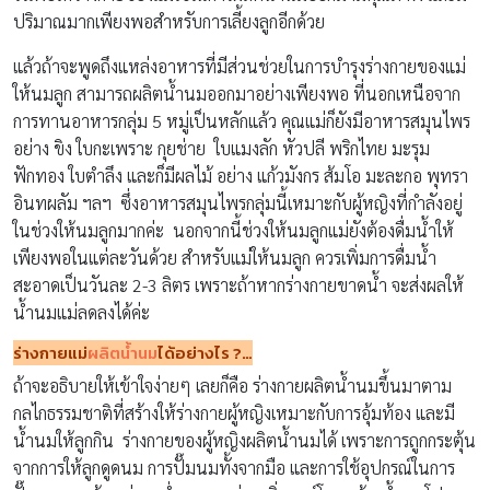
ปริมาณมากเพียงพอสำหรับการเลี้ยงลูกอีกด้วย
แล้วถ้าจะพูดถึงแหล่งอาหารที่มีส่วนช่วยในการบำรุงร่างกายของแม่
ให้นมลูก สามารถผลิตน้ำนมออกมาอย่างเพียงพอ ที่นอกเหนือจาก
การทานอาหารกลุ่ม 5 หมู่เป็นหลักแล้ว คุณแม่ก็ยังมีอาหารสมุนไพร
อย่าง ขิง ใบกะเพราะ กุยช่าย ใบแมงลัก หัวปลี พริกไทย มะรุม
ฟักทอง ใบตำลึง และก็มีผลไม้ อย่าง แก้วมังกร ส้มโอ มะละกอ พุทรา
อินทผลัม ฯลฯ ซึ่งอาหารสมุนไพรกลุ่มนี้เหมาะกับผู้หญิงที่กำลังอยู่
ในช่วงให้นมลูกมากค่ะ นอกจากนี้ช่วงให้นมลูกแม่ยังต้องดื่มน้ำให้
เพียงพอในแต่ละวันด้วย สำหรับแม่ให้นมลูก ควรเพิ่มการดื่มน้ำ
สะอาดเป็นวันละ 2-3 ลิตร เพราะถ้าหากร่างกายขาดน้ำ จะส่งผลให้
น้ำนมแม่ลดลงได้ค่ะ
ร่างกายแม่
ผลิตน้ำนม
ได้อย่างไร
?…
ถ้าจะอธิบายให้เข้าใจง่ายๆ เลยก็คือ ร่างกายผลิตน้ำนมขึ้นมาตาม
กลไกธรรมชาติที่สร้างให้ร่างกายผู้หญิงเหมาะกับการอุ้มท้อง และมี
น้ำนมให้ลูกกิน ร่างกายของผู้หญิงผลิตน้ำนมได้ เพราะการถูกกระตุ้น
จากการให้ลูกดูดนม การปั๊มนมทั้งจากมือ และการใช้อุปกรณ์ในการ