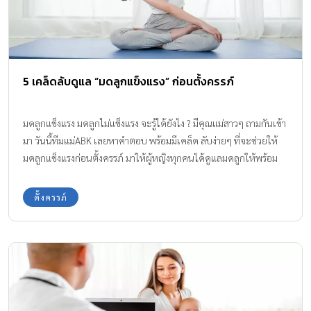
5 เคล็ดลับดูแล “มดลูกแข็งแรง” ก่อนตั้งครรภ์
มดลูกแข็งแรง มดลูกไม่แข็งแรง จะรู้ได้ยังไง ? มีคุณแม่สาวๆ ถามกันเข้า
มา วันนี้ทีมแม่ABK เลยหาคำตอบ พร้อมมีเคล็ด ลับง่ายๆ ที่จะช่วยให้
มดลูกแข็งแรงก่อนตั้งครรภ์ มาให้ผู้หญิงทุกคนได้ดูแลมดลูกให้พร้อม
สมบูรณ์กันค่ะ
ตั้งครรภ์