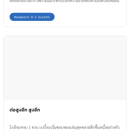
ออยล์กันเก่งมาก เพราะแม่ก็ใช้กับเรื่องความงามของตัวเองด้วยเหมือน
กันค่ะ ฉะนั้นวันนี้แม่จะมาแชร์ไอเดียดีๆ ในการใช้เบบบี้ออยล์ให้ได้
ประโยชน์มากกว่าการทาบำรุงผิวลูกค่ะ
Newborn 0-3 month
ต่อสูงอีก สูงอีก
ใกล้จะครบ 1 ขวบ เบบี๋จะเริ่มชอบของเล่นสุดคลาสสิกชิ้นหนึ่งอย่างหัว