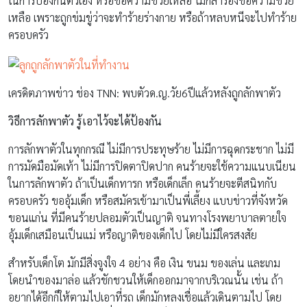
ในการป้องกันตัวเอง หรือขอความช่วยเหลือ ไม่กล้าร้องขอความช่วย
เหลือ เพราะถูกข่มขู่ว่าจะทำร้ายร่างกาย หรือถ้าหลบหนีจะไปทำร้าย
ครอบครัว
เครดิตภาพข่าว ช่อง TNN: พบตัวด.ญ.วัย6ปีแล้วหลังถูกลักพาตัว
วิธีการลักพาตัว รู้เอาไว้จะได้ป้องกัน
การลักพาตัวในทุกกรณี ไม่มีการประทุษร้าย ไม่มีการฉุดกระชาก ไม่มี
การมัดมือมัดเท้า ไม่มีการปิดตาปิดปาก คนร้ายจะใช้ความแนบเนียน
ในการลักพาตัว ถ้าเป็นเด็กทารก หรือเด็กเล็ก คนร้ายจะตีสนิทกับ
ครอบครัว ขออุ้มเด็ก หรือสมัครเข้ามาเป็นพี่เลี้ยง แบบข่าวที่จังหวัด
ขอนแก่น ที่มีคนร้ายปลอมตัวเป็นญาติ จนทางโรงพยาบาลตายใจ
อุ้มเด็กเสมือนเป็นแม่ หรือญาติของเด็กไป โดยไม่มีใครสงสัย
สำหรับเด็กโต มักมีสิ่งจูงใจ 4 อย่าง คือ เงิน ขนม ของเล่น และเกม
โดยนำของมาล่อ แล้วชักชวนให้เด็กออกมาจากบริเวณนั้น เช่น ถ้า
อยากได้อีกก็ให้ตามไปเอาที่รถ เด็กมักหลงเชื่อแล้วเดินตามไป โดย