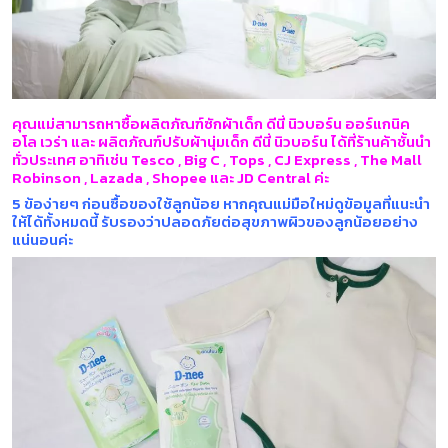
คุณแม่สามารถหาซื้อผลิตภัณฑ์ซักผ้าเด็ก ดีนี่ นิวบอร์น ออร์แกนิค
อโล เวร่า และ ผลิตภัณฑ์ปรับผ้านุ่มเด็ก ดีนี่ นิวบอร์น ได้ที่ร้านค้าชั้นนำ
ทั่วประเทศ อาทิเช่น Tesco , Big C , Tops , CJ Express , The Mall
Robinson , Lazada , Shopee และ JD Central ค่ะ
5 ข้อง่ายๆ ก่อนซื้อของใช้ลูกน้อย หากคุณแม่มือใหม่ดูข้อมูลที่แนะนำ
ให้ได้ทั้งหมดนี้ รับรองว่าปลอดภัยต่อสุขภาพผิวของลูกน้อยอย่าง
แน่นอนค่ะ