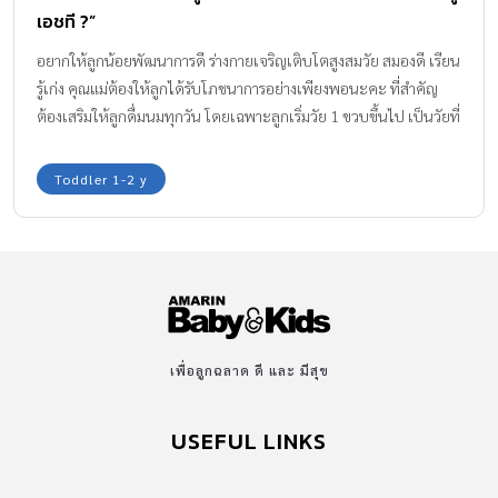
เอชที ?”
อยากให้ลูกน้อยพัฒนาการดี ร่างกายเจริญเติบโตสูงสมวัย สมองดี เรียน
รู้เก่ง คุณแม่ต้องให้ลูกได้รับโภชนาการอย่างเพียงพอนะคะ ที่สำคัญ
ต้องเสริมให้ลูกดื่มนมทุกวัน โดยเฉพาะลูกเริ่มวัย 1 ขวบขึ้นไป เป็นวัยที่
ทั้งร่างกายและสมองพัฒนาขึ้นเร็วมาก คุณแม่ควรต้องเสริมนมให้ลูกดื่ม
อย่างน้อยวันละ 2 ครั้งต่อวัน นอกเหนือจากอาหารมื้อหลัก 3 มื้อค่ะ
Toddler 1-2 y
เพื่อลูกฉลาด ดี และ มีสุข
USEFUL LINKS