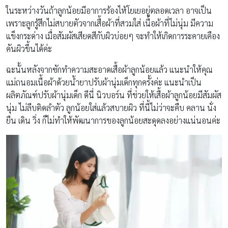
ในระหว่างวันถ้าลูกน้อยมีอาการร้องไห้โยเยอยู่ตลอดเวลา อาจเป็น
เพราะลูกรู้สึกไม่สบายตัวจากเสื้อผ้าที่สวมใส่ เนื้อผ้าที่ไม่นุ่ม มีความ
แข็งกระด่าง เมื่อสัมผัสเสียดสีกับผิวบ่อยๆ จะทำให้เกิดการระคายเคือง
คันผิวขึ้นได้ค่ะ
ฉะนั้นหลังจากซักทำความสะอาดเสื้อผ้าลูกน้อยแล้ว แนะนำให้คุณ
แม่ถนอมเนื้อผ้าด้วยน้ำยาปรับผ้านุ่มเด็กทุกครั้งค่ะ แนะนำเป็น
ผลิตภัณฑ์ปรับผ้านุ่มเด็ก ดีนี่ นิวบอร์น ที่ช่วยให้เสื้อผ้าลูกน้อยมีสัมผัส
นุ่ม ไม่ลีบติดลำตัว ลูกน้อยใส่แล้วสบายผิว ที่นี้ไม่ว่าจะคืบ คลาน นั่ง
ยืน เดิน วิ่ง ก็ไม่ทำให้พัฒนาการของลูกน้อยสะดุดลงอย่างแน่นอนค่ะ