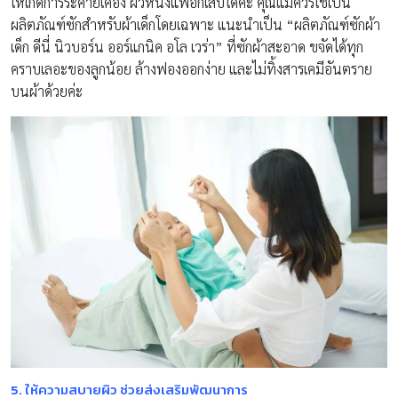
ให้เกิดการระคายเคือง ผิวหนังแพ้อักเสบได้ค่ะ คุณแม่ควรใช้เป็น
ผลิตภัณฑ์ซักสำหรับผ้าเด็กโดยเฉพาะ แนะนำเป็น “ผลิตภัณฑ์ซักผ้า
เด็ก ดีนี่ นิวบอร์น ออร์แกนิค อโล เวร่า” ที่ซักผ้าสะอาด ขจัดได้ทุก
คราบเลอะของลูกน้อย ล้างฟองออกง่าย และไม่ทิ้งสารเคมีอันตราย
บนผ้าด้วยค่ะ
5.
ให้ความสบายผิว ช่วยส่งเสริมพัฒนาการ