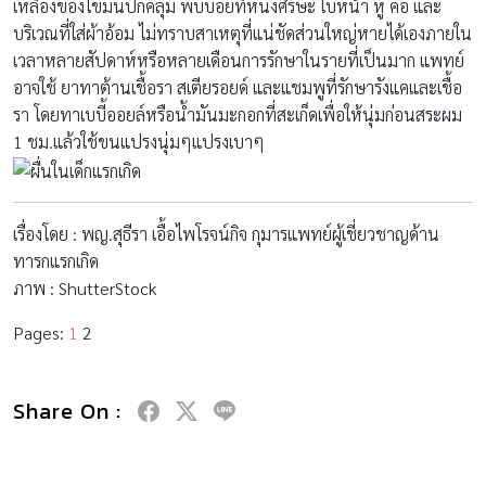
เหลืองของไขมันปกคลุม พบบ่อยที่หนังศีรษะ ใบหน้า หู คอ และ
บริเวณที่ใส่ผ้าอ้อม ไม่ทราบสาเหตุที่แน่ชัดส่วนใหญ่หายได้เองภายใน
เวลาหลายสัปดาห์หรือหลายเดือนการรักษาในรายที่เป็นมาก แพทย์
อาจใช้ ยาทาต้านเชื้อรา สเตียรอยด์ และแชมพูที่รักษารังแคและเชื้อ
รา โดยทาเบบี้ออยล์หรือน้ำมันมะกอกที่สะเก็ดเพื่อให้นุ่มก่อนสระผม
1 ชม.แล้วใช้ขนแปรงนุ่มๆแปรงเบาๆ
เรื่องโดย : พญ.สุธีรา เอื้อไพโรจน์กิจ กุมารแพทย์ผู้เชี่ยวชาญด้าน
ทารกแรกเกิด
ภาพ : ShutterStock
Pages:
1
2
Share On :