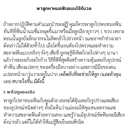
พาลูกหาหมอฟันแบบไร้กังวล
ถ้าอยากปฏิบัติตามคำแนะนำของผู้รู้ คุณก็ควรพาลูกไปพบหมอฟัน
ทันทีที่ฟันน้ำนมซี่แรกผุดขึ้นมาหรือเมื่อลูกมีอายุราวๆ 1 ขวบ เพราะ
ตอนนั้นลูกยังเล็กมากจนไม่คิดกลัวไปล่วงหน้า (และอาจจำช่วงเวลา
ดังกล่าวไม่ได้ด้วยซ้ำไป) เมื่อโตขึ้นจนต้องไปตรวจและทำความ
สะอาดฟันแบบจริงๆ จังๆ เสียที ลูกจะรู้จักคิดกังวลไปต่างๆ นานา
แล้วว่าจะเจอกับอะไรบ้าง วิธีที่ดีที่สุดคือสร้างความคุ้นเคยกับอุปกรณ์
ทำฟัน เสียงแปลกๆ ของเครื่องมือบางอย่าง และการมีมือของคน
แปลกหน้ามาวุ่นวายอยู่ในปาก
เคล็ดลับที่จะช่วยให้ลูก (และตัวคุณ
เอง) สบายใจขึ้น มีดังนี้
1. พาไปดูของจริง
พาลูกไปหาหมอฟันกับคุณด้วย เธอจะได้คุ้นเคยกับรูปร่างและเสียง
ของอุปกรณ์ชนิดต่างๆ ทั้งยังเห็นว่าแม่ยอมให้คุณหมอตรวจและ
ทำความสะอาดฟันด้วยความสงบ และรู้ว่าแม้อุปกรณ์ขัดฟันจะมีเสียง
ดังน่ากลัว แต่ก็ไม่ได้ทำให้แม่รู้สึกเจ็บเลยสักนิด