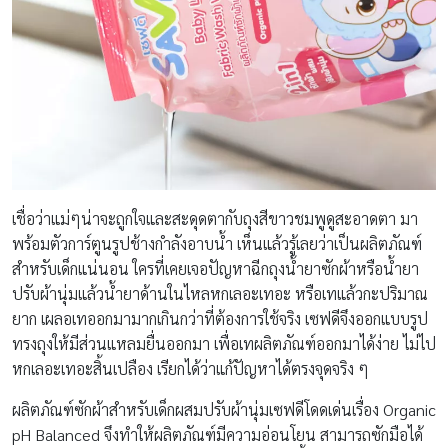
เชื่อว่าแม่ๆน่าจะถูกใจและสะดุดตากับถุงสีขาวชมพูดูสะอาดตา มา
พร้อมตัวการ์ตูนรูปช้างกำลังอาบน้ำ เห็นแล้วรู้เลยว่าเป็นผลิตภัณฑ์
สำหรับเด็กแน่นอน ใครที่เคยเจอปัญหาฉีกถุงน้ำยาซักผ้าหรือน้ำยา
ปรับผ้านุ่มแล้วน้ำยาด้านในไหลหกเลอะเทอะ หรือเทแล้วกะปริมาณ
ยาก เผลอเทออกมามากเกินกว่าที่ต้องการใช้จริง เซฟดีจึงออกแบบรูป
ทรงถุงให้มีส่วนแหลมยื่นออกมา เพื่อเทผลิตภัณฑ์ออกมาได้ง่าย ไม่ไป
หกเลอะเทอะสิ้นเปลือง เรียกได้ว่าแก้ปัญหาได้ตรงจุดจริง ๆ
ผลิตภัณฑ์ซักผ้าสำหรับเด็กผสมปรับผ้านุ่มเซฟดีโดดเด่นเรื่อง Organic
pH Balanced จึงทำให้ผลิตภัณฑ์มีความอ่อนโยน สามารถซักมือได้