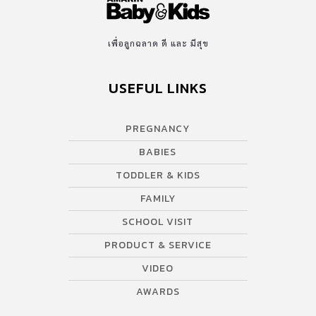
Baby & Kids Awards 2024 ผมร่วงหลังคลอด เกิดจากการที่ผู้หญิง
หลังคลอดมีฮอร์โมนเอสโตรเจนที่ลดลงจนส่งผลต่อการสร้างคอลลา
เจนในผิวหนัง และทำให้หนังศีรษะสร้างไขมันลดลง หนังศีรษะจึงแห้ง
เพื่อลูกฉลาด ดี และ มีสุข
และส่งผลให้เส้นผมหยุดการเจริญเติบโตและหลุดร่วงในที่สุด การแก้
ปัญหาผมร่วงหลังคลอดจึงต้องเป็นการแก้ปัญที่ต้นเหตุ จึงจะสามารถ
USEFUL LINKS
ชะลอและยับยั้งปัญหานี้ได้ สเปรย์บำรุงเส้นผม Jessie Hair Tonic มา
ในรูปแบบของขวดสเปรย์ปริมาณ 50 มิลลิลิตร […]
PREGNANCY
BABIES
TODDLER & KIDS
FAMILY
SCHOOL VISIT
PRODUCT & SERVICE
VIDEO
AWARDS