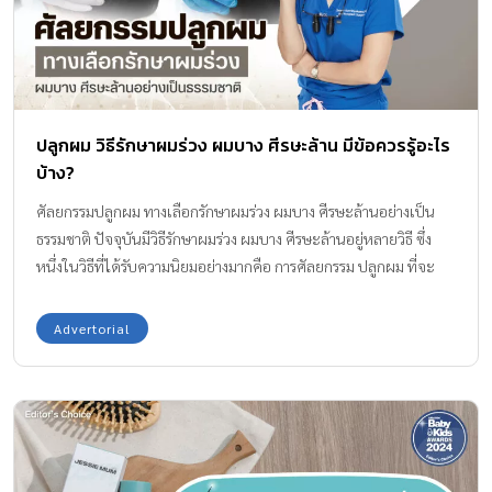
นอนอย่างน้อย 6 ชั่วโมง เพราะการขับคาเฟอีนออกจากร่างกาย ต้องใช้
เวลาตั้งแต่ 4-6 ชั่วโมง หรือในผู้สูงอายุบางรายอาจใช้เวลามากถึง 10
ชั่วโมงได้ เพื่อป้องกันการนอนไม่หลับ นอนหลับยาก จึงควรปรับเปลี่ยน
พฤติกรรมการบริโภค ไม่ดื่มมากเกินไป และดื่มให้ถูกเวลา จะช่วยให้
สามารถนอนหลับได้ง่ายขึ้น 2. ออกกำลังกาย […]
ปลูกผม วิธีรักษาผมร่วง ผมบาง ศีรษะล้าน มีข้อควรรู้อะไร
บ้าง?
ศัลยกรรมปลูกผม ทางเลือกรักษาผมร่วง ผมบาง ศีรษะล้านอย่างเป็น
ธรรมชาติ ปัจจุบันมีวิธีรักษาผมร่วง ผมบาง ศีรษะล้านอยู่หลายวิธี ซึ่ง
หนึ่งในวิธีที่ได้รับความนิยมอย่างมากคือ การศัลยกรรม ปลูกผม ที่จะ
ช่วยแก้ปัญหาให้ผมกลับมาขึ้นได้จริงอย่างถาวร สำหรับใครที่ยังไม่แน่ใจ
ว่าการปลูกผมคืออะไร มีแบบไหนบ้าง? มาร่วมไขข้อสงสัยเกี่ยวกับวิธี
Advertorial
ปลูกผมไปพร้อมกันในบทความนี้! รู้จักกับวิธีปลูกผม คืออะไร?
ศัลยกรรมปลูกผม (Hair Transplant) คือ การนำเซลล์รากผมจาก
บริเวณท้ายทอย ที่มีความแข็งแรงและไม่มีผลต่อฮอร์โมน DHT
(Dihydrotestosterone) ไปปลูกบนศีรษะในบริเวณที่ต้องการแก้
ปัญหาผมร่วง ผมบาง หรือศีรษะล้าน ซึ่งผมที่ขึ้นใหม่จากการผ่าตัดปลูก
ผมนี้สามารถอยู่ได้อย่างคงทนถาวร มีความสวยงามและกลมกลืนไปกับ