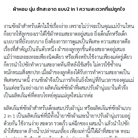
ผ้าหอม นุ่ม ซักสะอาด แบบ2 in 1 ความสะดวกที่แม่ถูกใจ
งานซักผ้าสำหรับเด็กไม่ใช่เรื่องง่าย เพราะไม่ว่าจะเป็นคุณแม่บ้านไหน
ก็อยากให้ลูกของเราได้ใช้ผ้าหอมสะอาดอยู่เสมอ ยิ่งเด็กเล็กหรือเด็ก
แบเบาะที่ยังบอบบาง ยิ่งต้องการการดูแลเป็นพิเศษ ความสะอาดคือ
เรื่องที่สำคัญเป็นอันดับหนึ่ง ผ้าของลูกทุกชิ้นต้องสะอาดอยู่เสมอ
แม้ว่าจะเลอะเทอะเพียงนิดเดียว หรือเพิ่งหยิบใช้งานเพียงแค่ครู่เดียว
ก็ควรนำไปซักทำความสะอาดทันทีหลังใช้เสร็จ ไม่ควรใช้ซ้ำจน
หมักหมมสิ่งสกปรก เมื่อผ้าของลูกต้องได้รับการทำความสะอาดเป็น
พิเศษขนาดนี้ งานซักผ้าจึงเป็นภารกิจอันยิ่งใหญ่ที่กินเวลาของคุณแม่
ในแต่ละวันอย่างมาก ผลิตภัณฑ์ซักผ้าที่ผสมปรับผ้านุ่มมาในตัวจึง
เป็นผลิตภัณฑ์ที่ตอบโจทย์คุณแม่ยุคใหม่มากค่ะ
ผลิตภัณฑ์ซักผ้าสำหรับเด็กผสมปรับผ้านุ่ม หรือผลิตภัณฑ์ซักผ้าแบบ
2 in 1 เป็นผลิตภัณฑ์ที่มีทั้งน้ำยาซักผ้าและน้ำยาปรับผ้านุ่มรวมอยู่
ด้วยกัน ใช้งานง่าย สะดวก รวดเร็ว แค่ฉีกซอง ผสมน้ำ แล้วนำไปซัก
ผ้าให้สะอาด ล้างน้ำเปล่าจนเกลี้ยง เพียงเท่านี้ก็ได้ผ้าที่สะอาด หอม