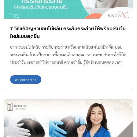
7 วิธีแก้ปัญหานอนไม่หลับ กระสับกระส่าย ให้พร้อมเริ่มวัน
ใหม่แบบสดชื่น
อาการนอนไม่หลับ กระสับกระส่าย หรือนอนหลับแต่ไม่สนิท ตื่นบ่อย
ระหว่างคืน ล้วนเป็นอาการที่ส่งผลเสียต่อสุขภาพ กระทบกับการใช้ชีวิต
ประจำวัน เพราะทำให้ขาดสมาธิ ความจำสั้น รู้สึกง่วงนอนตลอดเวลา
ไม่สดชื่น การเรียนและการทำงานจึงขาดประสิทธิภาพ อีกทั้งคนที่นอน
ไม่หลับเป็นประจำ มักมีปัญหาด้านอารมณ์ หงุดหงิดง่าย วิตกกังวล เพิ่ม
Advertorial
ความเสี่ยงเป็นโรคซึมเศร้าได้ นอกจากนี้ยังมีผลต่อระบบเผาผลาญ
เพิ่มความอยากอาหาร ทำให้อ้วนง่ายขึ้น จะเห็นว่าโรคนอนไม่หลับมีผล
เสียมากมาย บทความนี้จึงรวบรวม 7 วิธีแก้นอนไม่หลับ หลับไม่สนิท
แบบไม่ต้องใช้ยา เพื่อให้ร่างกายพักผ่อนอย่างเต็มที่ พร้อมเริ่มต้นวัน
ใหม่ด้วยความสดใส 1. บริโภคเครื่องดื่มที่มีคาเฟอีนอย่างเหมาะสม
หากไม่อยากนอนไม่หลับตอนกลางคืน ควรหลีกเลี่ยงเครื่องดื่มที่มีคาเฟ
อีนทุกชนิด เช่น กาแฟ ชา โกโก้ น้ำอัดลม และเครื่องดื่มชูกำลัง ก่อนเข้า