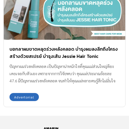
เส้นผมเดิมอย่างเป็นธรรมชาติ ข้อควรรู้ก่อนตัดสินใจปลูกผม มีอะไร
บ้าง ผู้ที่ต้องการรักษาผมร่วง ผมบางด้วยการปลูกผมถาวร ควรศึกษาราย
ละเอียดให้ดีก่อนตัดสินใจเข้ารับการปลูกผม โดยข้อควรรู้เกี่ยวกับการ
ปลูกผมมีดังนี้ การปลูกผมมีหลายเทคนิควิธี การปลูกผมสามารถแบ่ง
ออกได้เป็น 2 เทคนิค ได้แก่ ปลูกผม FUT และ ปลูกผม FUE โดยวิธี
ปลูกผม FUT (Follicular Unit Transplantation) แพทย์จะตัดเซลล์
บอกลาผมขาดหลุดร่วงหลังคลอด บำรุงผมลงลึกถึงโครง
จากหนังศีรษะบางส่วนออกมา จากนั้นนำไปส่องกล้องจุลทรรศน์ เพื่อ
สร้างด้วยสเปรย์ บำรุงเส้น Jessie Hair Tonic
แยกเอากราฟผมไปใช้ปลูกเส้นผมบริเวณที่ต้องการ ซึ่งเทคนิคนี้จะได้
กราฟผมมีสภาพสมบูรณ์ที่สุด แต่อาจทำให้มองเห็นแผลผ่าตัดยาว
ปัญหาผมร่วงหลังคลอด เป็นปัญหาน่าหนักใจที่คุณแม่ส่วนใหญ่ต้อง
บริเวณท้ายทอยได้ […]
เคยเจอกับตัวเอง เพราะจากการวิจัยพบว่า คุณแม่ประมาณร้อยละ
47.6 มีปัญหาผมร่วงหลังคลอด จนทำให้คุณแม่หลายคนรู้สึกไม่มั่นใจ
และอาจก่อให้เกิดปัญหาทางสภาพจิตใจตามมาในภายหลังได้ เพราะ
ไม่ว่าจะเป็นสาวๆ คนไหนก็อยากสวยและดูดีอยู่เสมอด้วยกันทั้งนั้น วัน
Advertorial
นี้ทีมแม่ ABK จึงคัดเลือกผลิตภัณฑ์สเปรย์บำรุงเส้นผม Jessie Hair
Tonic มาบำรุงเส้นผมของคุณแม่กันค่ะ Amarin Baby & Kids ยกให้
“Jessie Hair Tonic” เป็นผลิตภัณฑ์บำรุงเส้นผมสำหรับคุณแม่ ที่ได้รับ
รางวัล Editor’s Choice BEST HAIR CARE FOR MOM จาก Amarin