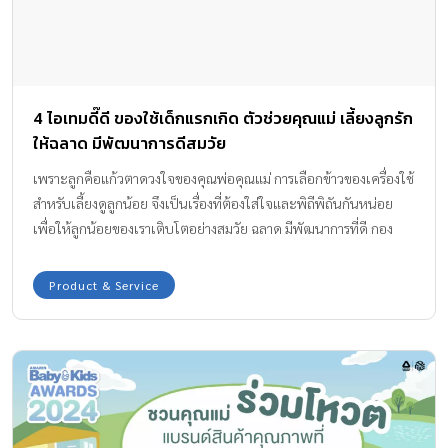
4 ไอเทมดี๊ดี ของใช้เด็กแรกเกิด ตัวช่วยคุณแม่ เลี้ยงลูกรัก
ให้ฉลาด มีพัฒนาการดีสมวัย
เพราะลูกคือแก้วตาดวงใจของคุณพ่อคุณแม่ การเลือกข้าวของเครื่องใช้
สำหรับเลี้ยงดูลูกน้อย จึงเป็นเรื่องที่ต้องใส่ใจและพิถีพิถันกันหน่อย
เพื่อให้ลูกน้อยของเราเติบโตอย่างสมวัย ฉลาด มีพัฒนาการที่ดี กอง
บรรณาธิการ Amarin Baby & Kids ขอแนะนำ ตัวช่วยเลี้ยงลูก ของใช้
เด็กแรกเกิด ที่เราคัดสรรมาจากความเห็นคุณแม่ส่วนใหญ่ทั่วประเทศ
Product & Service
แล้วว่าดีจริง โดยเฉพาะคุณแม่มือใหม่หากกำลังจะคลอดลูก หรือกำลัง
ดูแลลูกน้อยวัยทารกอยู่ ก็สามารถตามไปช็อปกันได้ค่ะ 1. เครื่องปั้มนม
Attiude mom Galaxy lll เครื่องปั้มนม ไอเทมสำคัญของคุณแม่หลังค
ลอดที่อยากเลี้ยงลูกด้วยนมแม่ 100% Attiude mom รุ่น Galaxy lll
เป็นเครื่องปั้มนม 5 โหมดอัจฉริยะ ดูดลึก ดูดนุ่ม เกลี้ยงเต้า ระบาย
น้ำนมได้ดี 2 มอเตอร์ แยกการทำงานซ้าย-ขวา สามารถปรับโหมดและ