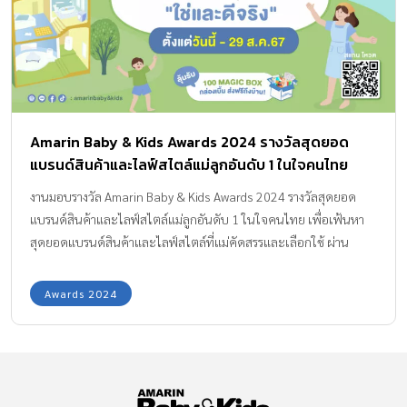
ระดับได้อย่างอิสระ ตอบโจทย์คุณแม่ยุคใหม่ได้เป็นอย่างดี ฉีกทุกกฎ
ในการปั๊มนม ให้คุณแม่นอนปั๊มได้สบายกว่า ด้วย “Sleep Pump”
นวัตกรรมใหม่ล่าสุด นอนปั๊มได้ถึง 180° สะดวก สบายมากยิ่งขึ้น
เอกสิทธิ์เฉพาะ […]
Amarin Baby & Kids Awards 2024 รางวัลสุดยอด
แบรนด์สินค้าและไลฟ์สไตล์แม่ลูกอันดับ 1 ในใจคนไทย
งานมอบรางวัล Amarin Baby & Kids Awards 2024 รางวัลสุดยอด
แบรนด์สินค้าและไลฟ์สไตล์แม่ลูกอันดับ 1 ในใจคนไทย เพื่อเฟ้นหา
สุดยอดแบรนด์สินค้าและไลฟ์สไตล์ที่แม่คัดสรรและเลือกใช้ ผ่าน
www.amarinbabyandkids.com ด้วยมุ่งหวังให้เกิดการส่งต่อ
ประสบการณ์และความรู้จากแม่สู่แม่ เพื่อให้เกิดเป็นสังคมของคุณแม่ที่
Awards 2024
มีความสุขและมีคุณภาพ ซึ่งประสบความสำเร็จอย่างงดงามและจัดต่อ
เนื่องเป็นปีที่ 6 ในปีนี้เน้นเรื่อง การสร้างความเป็นอยู่ที่ดีของครอบครัว
หรือ FAMILY Well- Being ที่หมายรวมถึงการปลูกฝังพื้นฐาน “ความ
เป็นอยู่ที่ดี” ของทั้งครอบครัว สายสัมพันธ์ที่ดีระหว่างพ่อแม่และลูก
ช่วยสร้างความเข้มแข็งภายในใจ ส่งผลต่อให้ร่างกายแข็งแรงและมี