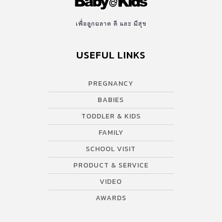
สุขลักษณะที่ดี กินอาหารถูกโภชนาการ มีบ้านที่ปลอดภัยและสภาพ
แวดล้อมดี หรือส่งเสริมการเรียนรู้และทักษะชีวิตให้กับเด็ก ซึ่งในการ
เพื่อลูกฉลาด ดี และ มีสุข
เลือกสรรสินค้าในใจแม่ในรอบแรกเป็นการเสนอชื่อสินค้าที่คุณแม่ถูกใจ
ใช้จริงมาใช้ในการคัดกรองแบรนด์สินค้าแม่ลูก ก่อนนำให้คุณแม่ตัวจริง
USEFUL LINKS
ทั่วประเทศได้ร่วมลงคะแนนโหวตแบรนด์สินค้าและบริการโดนใจมาก
ที่สุด นอกจากนี้ยังมีรางวัลพิเศษที่คัดสรรโดยการคัดเลือกของกรรมการ
PREGNANCY
ผู้ทรงคุณวุฒิ ทั้ง 3 ท่าน ได้แก่ ผศ. ดร.ปนัดดา ธนเศรษฐกร ผู้ช่วยผู้
อำนวยการด้านศูนย์พัฒนาเด็กปฐมวัยสถาบันแห่งชาติเพื่อการพัฒนา
BABIES
เด็กและครอบครัว มหาวิทยาลัยมหิดล คุณเลิศพร พยาบาลวิชาชีพ ผู้
TODDLER & KIDS
เชี่ยวชาญด้านการดูแลแม่และเด็ก เจ้าของเพจ โค้ชเลิศพร สอนแม่
FAMILY
และเด็ก และสุดท้าย คุณโบ –ธนากร ชินกูล […]
SCHOOL VISIT
PRODUCT & SERVICE
VIDEO
AWARDS