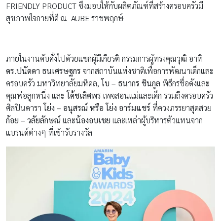
FRIENDLY PRODUCT ซึ่งมอบให้กับผลิตภัณฑ์ที่สร้างครอบครัวมี
สุขภาพใจกายที่ดี ณ AUBE ราชพฤกษ์
ภายในงานคับคั่งไปด้วยแขกผู้มีเกียรติ กรรมการผู้ทรงคุณวุฒิ อาทิ
ดร.ปนัดดา ธนเศรษฐกร
จากสถาบันแห่งชาติเพื่อการพัฒนาเด็กและ
ครอบครัว มหาวิทยาลัยมหิดล,
โบ – ธนากร ชินกูล
พิธีกรชื่อดังและ
คุณพ่อลูกหนึ่ง และ
โค้ชเลิศพร
เพจสอนแม่และเด็ก รวมถึงครอบครัว
ศิลปินดารา
โย่ง – อนุสรณ์ หรือ โย่ง อาร์มแชร์
ที่ควงภรรยาสุดสวย
ก้อย – วลัยลักษณ์
และ
น้องอบเชย
และเหล่าผู้บริหารตัวแทนจาก
แบรนด์ต่างๆ ที่เข้ารับรางวัล