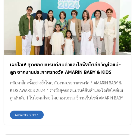
Friendly product ประกอบด้วย 10 รางวัล มาดูกันเลยค่ะว่า สินค้าที่
ได้รับรางวัลจาก AMARIN BABY & KIDS AWARDS จะมีอะไรบ้าง
ผลิตภัณฑ์ตัวช่วยสำหรับแม่ BEST MOMMY’S HELPER PRODUCT A
PIECES OF PAPER แพลนเนอร์วางแผนเกี่ยวกับลูกล่วงหน้าถึง […]
เผยโฉม! สุดยอดแบรนด์สินค้าและไลฟ์สไตล์ขวัญใจแม่-
ลูก จากงานประกาศรางวัล AMARIN BABY & KIDS
AWARDS 2024
กลับมาอีกครั้งอย่างยิ่งใหญ่ กับงานประกาศรางวัล “ AMARIN BABY &
KIDS AWARDS 2024 ” รางวัลสุดยอดแบรนด์สินค้าและไลฟ์สไตล์แม่
ลูกอันดับ 1 ในใจคนไทย โดยกองบรรณาธิการเว็บไซต์ AMARIN BABY
& KIDS ภายใต้ เอเอ็มอี อิมเมจิเนทีฟ ในเครืออมรินทร์กรุ๊ป โดยจัดขึ้น
ต่อเนื่องเป็น ปีที่ 6 ในคอนเซ็ปต์ “FAMILY WELL- BEING – การสร้าง
Awards 2024
ความเป็นอยู่ที่ดีของครอบครัว” เฟ้นหาสุดยอดแบรนด์สินค้าเพื่อการ
เลี้ยงดูลูกรักอย่างมีคุณภาพและสร้างสรรค์ และร่วมปลูกฝังพื้นฐาน