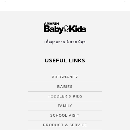
ทิศทาง โดยการสลับเบาะนั่งให้หันเข้าหรือออก จะให้ลูกน้อยมองวิว
หรือจะหันหน้าเข้าหาคุณแม่ก็เป็นเรื่องที่ทำได้สบาย เนื้อผ้านุ่มน่าสัมผัส
เพิ่มความสบายให้ลูกน้อย ไม่ทำลายสิ่งแวดล้อม และผ้าส่วนด้านนอก
ผ่านกระบวนการผลิตจากวัสดุ recycled คุณภาพสูง (sustainable […]
เพื่อลูกฉลาด ดี และ มีสุข
USEFUL LINKS
PREGNANCY
BABIES
TODDLER & KIDS
FAMILY
SCHOOL VISIT
PRODUCT & SERVICE