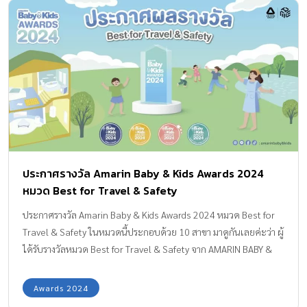
ความเป็นอยู่ที่ดีของครอบครัว และสายสัมพันธ์ที่ดีระหว่างพ่อแม่และ
ลูก โดยในปีนี้มอบรางวัลให้แก่แบรนด์สินค้าและบริการที่ครอบคลุม
ไลฟ์สไตล์ รวมทั้งสิ้น 96 รางวัล โดยแบ่งออกเป็น 4 ประเภท ได้แก่
MOMMY’S CHOICES AWARDS, EDITOR’S CHOICES AWARDS,
RISING STAR CHOICES AWARDS และรางวัลใหม่ล่าสุดอย่างรางวัล
HEALTHY LIVING […]
ประกาศรางวัล Amarin Baby & Kids Awards 2024
หมวด Best for Travel & Safety
ประกาศรางวัล Amarin Baby & Kids Awards 2024 หมวด Best for
Travel & Safety ในหมวดนี้ประกอบด้วย 10 สาขา มาดูกันเลยค่ะว่า ผู้
ได้รับรางวัลหมวด Best for Travel & Safety จาก AMARIN BABY &
KIDS AWARDS ในปีนี้ มีใครกันบ้าง รถเข็นเด็ก MOMMY’S CHOICE :
BEST BABY STROLLER SILVER CROSS DUNE รถเข็นที่ตอบโจทย์แม่
Awards 2024
ทั่วประเทศจนต้องเทใจให้ ด้วยคุณสมบัติที่ครบครัน สามารถเข็นได้ 2