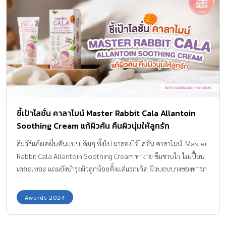
ช่วยสร้างความเข้มแข็งภายในใจ ส่งผลต่อให้ร่างกายแข็งแรงและมี
สุขลักษณะที่ดี กินอาหารถูกโภชนาการ มีบ้านที่ปลอดภัยและสภาพ
แวดล้อมดี หรือส่งเสริมการเรียนรู้และทักษะชีวิตให้กับเด็ก ซึ่งในการ
เลือกสรรสินค้าในใจแม่ในรอบแรกเป็นการเสนอชื่อสินค้าที่คุณแม่ถูกใจ
ใช้จริงมาใช้ในการคัดกรองแบรนด์สินค้าแม่ลูก ก่อนนำให้คุณแม่ตัวจริง
ทั่วประเทศได้ร่วมลงคะแนนโหวตแบรนด์สินค้าและบริการโดนใจมาก
ที่สุด นอกจากนี้ยังมีรางวัลพิเศษที่คัดสรรโดยการคัดเลือกของกรรมการ
ผู้ทรงคุณวุฒิ ทั้ง 3 ท่าน ได้แก่ ผศ. ดร.ปนัดดา ธนเศรษฐกร ผู้ช่วยผู้
ชี้เป้าโลชั่น คาลาไมน์ Master Rabbit Cala Allantoin
อำนวยการด้านศูนย์พัฒนาเด็กปฐมวัยสถาบันแห่งชาติเพื่อการพัฒนา
Soothing Cream แก้ผิวคัน คืนผิวนุ่มให้ลูกรัก
เด็กและครอบครัว มหาวิทยาลัยมหิดล คุณเลิศพร พยาบาลวิชาชีพ ผู้
เชี่ยวชาญด้านการดูแลแม่และเด็ก เจ้าของเพจ โค้ชเลิศพร สอนแม่
ลืมวิธีแก้ผดผื่นคันแบบเดิมๆ ทิ้งไป มาลองใช้โลชั่น คาลาไมน์ Master
และเด็ก และสุดท้าย คุณโบ –ธนากร ชินกูล […]
Rabbit Cala Allantoin Soothing Cream ทาง่าย ซึมซาบไว ไม่เปื้อน
เลอะเทอะ แถมยังบำรุงผิวลูกน้อยตั้งแต่แรกเกิด ผิวบอบบางของทารก
แรกเกิดต้องการการดูแลเป็นพิเศษ เนื่องจากโครงสร้างผิวยังไม่แข็งแรง
พอ เมื่อสัมผัสกับอากาศร้อน เย็นเกินไป รวมถึงมลพิษรอบตัว อาจทำให้
Awards 2024
ระคายเคืองผิว เกิดเป็นผดผื่น ผื่นแดง หรือหากปล่อยไว้ก็จะทำให้ผิว
เป็นขุย แสบแดง และเป็นแผลได้ หลังทำความสะอาดหรืออาบน้ำ คุณ