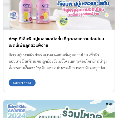
dmp ดีเอ็มพี สบู่เหลวและโลชั่น ที่สุดของความอ่อนโยน
เซตนี้เพื่อลูกผิวแพ้ง่าย
จัดเซตคู่ถนอมผิว dmp สบู่เหลวและโลชั่นสูตรอ่อนโยน เพื่อผิว
บอบบาง ผิวแพ้ง่าย ของลูกน้อยวัยเบบี๋โดยเฉพาะตอบโจทย์การบำรุง
ทั้งการอาบน้ำและบำรุงผิว ครบ จบในเซตเดียว เพราะผิวของลูกน้อย
แสนอ่อนโยนบอบบางและแพ้ง่าย ซึ่งอาจทำให้เกิด อาการผิวแห้งและ
ขาดความชุ่มชื้น โดยมักเกิดขึ้นส่วนรอยพับต่างๆของร่างกาย ซึ่งอับชื้น
Advertorial
ได้ง่าย บริเวณที่เกิดการเสียดสีบ่อยๆเวลาลูกหัดคืบคลาน เช่น ข้อศอก
หัวเข่า และกรณีที่อยู่ในห้องแอร์ตลอดวันก็มีโอกาสที่ทำให้ผิวหนังนอก
ร่มผ้าของเด็กๆ แห้งแตกเป็นขุย หากไม่ได้รับการดูแลอย่างถูกต้องอาจ
ลุกลามเป็นแผลถลอก หรือผื่นแดงได้ ส่วนสาเหตุหลัก ๆ ของอาการผิว
แห้ง ผิวแพ้ง่ายนั้นมาจากโครงสร้างของผิวทารกที่ยังไม่แข็งแรง จึงกัก