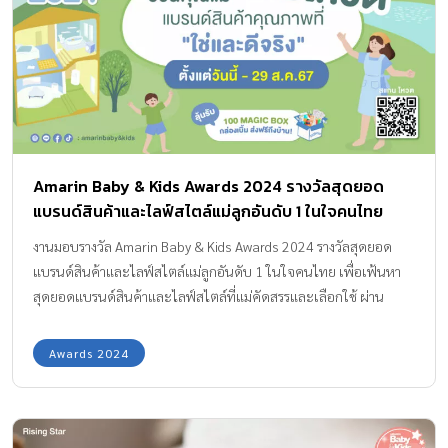
เก็บความชุ่นชื่นได้น้อยกว่าผู้ใหญ่ บวกกับมลพิษรอบตัวที่เพิ่มขึ้นเป็น
อีกตัวกระตุ้นให้ผิวเกิดการระคายเคืองง่ายเช่นกัน ดังนั้นคุณแม่จึงต้อง
พิถีพิถันในการเลือกผลิตภัณฑ์ที่สัมผัสกับผิวลูกมากเป็นพิเศษ สบู่
Head to Toe เหมือนกัน แต่ไม่เหมือนกัน แม้เนื้อตัวของลูกวัยเบบี๋จะ
ไม่สกปรกมากมาย แต่ควรทำความคราบเหงื่อไหลและสิ่งสกปรกใต้ผ้า
อ้อมให้สะอาดทุกวัน หนึ่งในไอเท็มที่ขาดไม่ได้สำหรับการอาบน้ำลูก
น้อยคือ สบู่เฮดทูโท ซึ่งมีความพิเศษกว่าสบู่อาบน้ำทั่วไปตรงที่ สามารถ
Amarin Baby & Kids Awards 2024 รางวัลสุดยอด
ใช้อาบน้ำและสระผมได้ในขวดเดียวโดยไม่ต้องแยกกันใช้ จึงช่วย
แบรนด์สินค้าและไลฟ์สไตล์แม่ลูกอันดับ 1 ในใจคนไทย
ให้การอาบน้ำทารกเป็นเรื่องง่าย โดยเฉพาะกับคุณแม่มือใหม่ที่อาจยัง
ทำได้ไม่คล่องมือนัก การเลือกซื้อสบู่เฮดทูโทให้เหมาะกับลูกเป็นเรื่อง
งานมอบรางวัล Amarin Baby & Kids Awards 2024 รางวัลสุดยอด
สำคัญ เพราะสบู่เฮดทูโทเหมือนกันแต่มีคุณสมบัติแตกต่างกัน บางสูตร
แบรนด์สินค้าและไลฟ์สไตล์แม่ลูกอันดับ 1 ในใจคนไทย เพื่อเฟ้นหา
เน้นการทำความสะอาด ลดแบคทีเรีย มีกลิ่นหอมมากเป็นพิเศษ แต่อาจ
สุดยอดแบรนด์สินค้าและไลฟ์สไตล์ที่แม่คัดสรรและเลือกใช้ ผ่าน
ก่อให้เกิดอาการแพ้ได้ สำหรับลูกผิวแห้ง บอบบาง และผิวแพ้ง่าย คุณ
www.amarinbabyandkids.com ด้วยมุ่งหวังให้เกิดการส่งต่อ
แม่ควรเลือกใช้ผลิตภัณฑ์สบู่เฮดทูโทที่อ่อนโยน ซึ่งส่วนใหญ่มีส่วนผสม
ประสบการณ์และความรู้จากแม่สู่แม่ เพื่อให้เกิดเป็นสังคมของคุณแม่ที่
Awards 2024
ของสารสกัดจากธรรมชาติ ไร้สารเคมีอันตราย ทำความสะอาดง่าย และ
มีความสุขและมีคุณภาพ ซึ่งประสบความสำเร็จอย่างงดงามและจัดต่อ
สำคัญที่สุดคือต้องช่วยบำรุงผิวให้แข็งแรง […]
เนื่องเป็นปีที่ 6 ในปีนี้เน้นเรื่อง การสร้างความเป็นอยู่ที่ดีของครอบครัว
หรือ FAMILY Well- Being ที่หมายรวมถึงการปลูกฝังพื้นฐาน “ความ
เป็นอยู่ที่ดี” ของทั้งครอบครัว สายสัมพันธ์ที่ดีระหว่างพ่อแม่และลูก