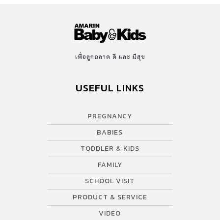
แม่จำเป็นต้องบำรุงผิวให้ชุ่มชื่นอยู่เสมอ แต่การจะเลือกผลิตภัณฑ์ผิวที่
สามารถใช้กับลูกวัยแรกเกิดอาจไม่ใช่เรื่องง่าย เพราะไม่สามารถนำ
ผลิตภัณฑ์บำรุงของผู้ใหญ่ หรือแม้แต่สำหรับวัยเด็กมาใช้กับทารกได้
เพราะอาจมีส่วนผสมที่ไวต่อการเกิดการแพ้ ฉะนั้นคุณแม่ต้องศึกษา
ข้อมูลเรื่องนี้ได้ดี เวลาที่ลูกน้อยมีอาการคัน ผลิตภัณฑ์ติดบ้านที่คนส่วน
เพื่อลูกฉลาด ดี และ มีสุข
ใหญ่นึกถึงก็คือ “คาลาไมน์” แป้งน้ำสีชมพู ซึ่งมีส่วนผสมของซิงค์
ออกไซด์ หรือซิงค์คาร์บอเนต มีฤทธิ์เย็น ช่วยบรรเทาอาการระคาย
USEFUL LINKS
เคืองผิว แก้ผิวอักเสบได้ดี ซึ่งวันนี้ทีมแม่ ABK ขอนำเสนออีกหนึ่งทาง
เลือกสำหรับคุณแม่ยุคใหม่ นั่นก็คือ โลชั่นคาลาไมน์ Cala Allantoin
PREGNANCY
Soothing Cream จากแบรนด์ Master Rabbit ที่อ่อนโยน จนสามารถ
ใช้ได้กับเด็กแรกเกิด […]
BABIES
TODDLER & KIDS
FAMILY
SCHOOL VISIT
PRODUCT & SERVICE
VIDEO