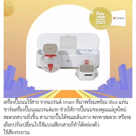
เครื่องปั๊มนมไร้สาย จากแบรนด์ Imani ที่มาพร้อมพร้อม iBox แท่น
ชาร์จเครื่องปั๊มนมแบรนด์แรก ช่วยให้การปั๊มนมของคุณแม่ยุคใหม่
สะดวกสบายยิ่งขึ้น สามารถปั๊มได้ขณะเดินทาง พกพาสะดวก หรือจะ
เลือกปรับเปลี่ยนไปใช้แบบเสียบสายก็ทำได้คล่องตัว
ไร้เสียงรบกวน