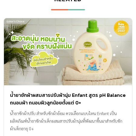
น้ำยาซักผ้าผสมสารปรับผ้านุ่ม Enfant สูตร pH Balance
ถนอมผ้า ถนอมผิวลูกน้อยตั้งแต่ 0+
น้ำยาซักผ้าปรับ สำหรับซักผ้าอ้อม ควรเลือกแบบไหน Enfant เป็น
ผลิตภัณฑ์น้ำยาซักผ้าเด็กผสมสารปรับผ้านุ่มที่พัฒนาขึ้นมาสำหรับซัก
ผ้าเด็กอายุ 0+