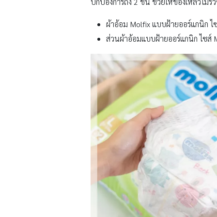
ปกป้องการถึง 2 ชั้น ช่วยให้ของเหลวไม่รั่
ผ้าอ้อม Molfix แบบฝ้ายออร์แกนิก ไ
ส่วนผ้าอ้อมแบบฝ้ายออร์แกนิก ไซส์ 