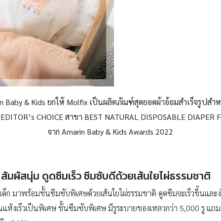
n Baby & Kids
ยกให้ Molfix
เป็นผลิตภัณฑ์สุดยอดผ้าอ้อมสำเร็จรูปสำหร
ัล EDITOR’s CHOICE
สาขา BEST NATURAL DISPOSABLE DIAPER 
จาก Amarin Baby & Kids Awards
2022
สัมผัสนุ่ม ดูดซึมเร็ว ซึมซับดีด้วยเส้นใยไผ่ธรรมชาติ
เด็ก มาพร้อมชั้นซึมซับพิเศษด้วยเส้นใยไผ่ธรรมชาติ ดูดซึมจะเร็วขึ้นและง
คลื่นแห้งเร็วเป็นพิเศษ ชั้นซึมซับพิเศษ มีรูระบายของเหลวกว่า 5,000 รู 