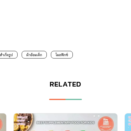
สำเร็จรูป
ผ้าอ้อมเด็ก
โมลฟิกซ์
RELATED