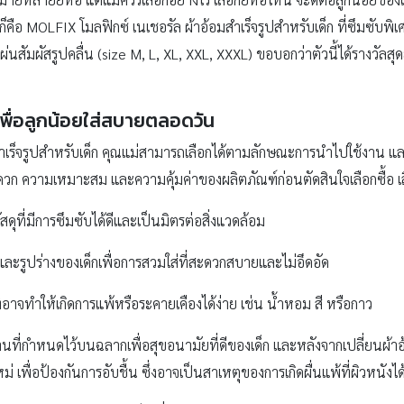
นก็คือ MOLFIX โมลฟิกซ์ เนเชอรัล ผ้าอ้อมสำเร็จรูปสำหรับเด็ก ที่ซึมซับพ
่นสัมผัสรูปคลื่น (size M, L, XL, XXL, XXXL) ขอบอกว่าตัวนี้ได้รางวัลสุ
รเพื่อลูกน้อยใส่สบายตลอดวัน
อมสำเร็จรูปสำหรับเด็ก คุณแม่สามารถเลือกได้ตามลักษณะการนำไปใช้งาน 
ก ความเหมาะสม และความคุ้มค่าของผลิตภัณฑ์ก่อนตัดสินใจเลือกซื้อ เล
สดุที่มีการซึมซับได้ดีและเป็นมิตรต่อสิ่งแวดล้อม
และรูปร่างของเด็กเพื่อการสวมใส่ที่สะดวกสบายและไม่อึดอัด
รที่อาจทำให้เกิดการแพ้หรือระคายเคืองได้ง่าย เช่น น้ำหอม สี หรือกาว
านที่กำหนดไว้บนฉลากเพื่อสุขอนามัยที่ดีของเด็ก และหลังจากเปลี่ยนผ้า
ม่ เพื่อป้องกันการอับชื้น ซึ่งอาจเป็นสาเหตุของการเกิดผื่นแพ้ที่ผิวหนังได