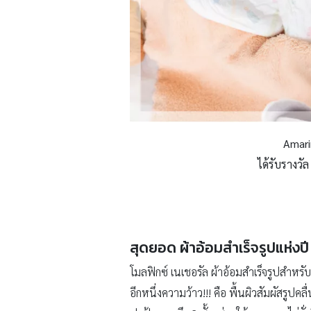
Amari
ได้รับรางว
สุดยอด ผ้าอ้อมสำเร็จรูปแห่งปี 
โมลฟิกซ์ เนเชอรัล ผ้าอ้อมสำเร็จรูปสำหรับ
อีกหนึ่งความว้าว!!! คือ พื้นผิวสัมผัสรูป