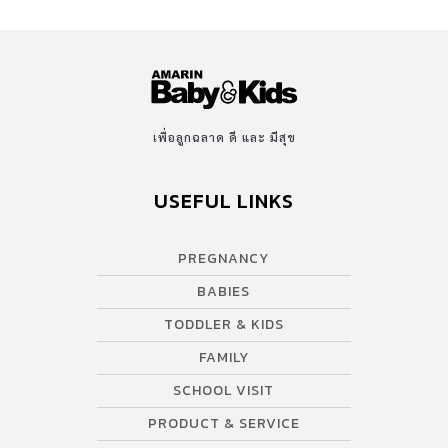
สำหรับเด็กยังไม่ใช่สิ่งจำเป็น และไม่ควรปรุงรสอาหารให้เด็กที่อายุต่ำ
กว่า 1 ขวบ เพราะด้วยความที่เด็กเล็กนั้นยังมีภูมิคุ้มกันไม่มากและ
ระบบย่อยอาหารยังทำงานได้ไม่เต็มที่ ทำให้การใช้เครื่องปรุงทั่วไปอาจ
ก่อให้เกิดภาวะลำไส้หรือกระเพาะอักเสบ ไปจนถึงการทำให้ลำไส้ติด
เชื้อได้ การเลือก ซอสปรุงรสสำหรับเด็ก ที่เหมาะสม อย่างที่ทราบกันว่า
เครื่องปรุงรสทั่วไปมักจะมีสารอาหารบางชนิดที่เกินความจำเป็นต่อเด็ก
เพื่อลูกฉลาด ดี และ มีสุข
เช่น โซเดียม ผงชูรส และสารสังเคราะห์อื่น ๆ ดังนั้นการเลือก ซอสปรุง
รสสำหรับเด็ก จึงต้องค่อนข้างละเอียดกว่าการเลือกเครื่องปรุงแบบ
USEFUL LINKS
ทั่วไป เพราะต้องพิจารณาส่วนผสม สารปรุงแต่ง เพื่อป้องกันผลกระทบ
ต่อลูกน้อยในระยะยาว ซึ่ง ซอสปรุงรสสำหรับเด็ก ไม่ควรผสมผงชูรส
PREGNANCY
หรือมีโซเดียมมากเกินไป ไม่เจือสี ไม่ใส่วัตถุกันเสีย หรือแต่งกลิ่น
สังเคราะห์ และควรเลือก ซอสปรุงรสที่ใช้วัตถุดิบจากธรรมชาติผสมอยู่
BABIES
จำพวก ผักและผลไม้ ที่ช่วยเพิ่มแร่ธาตุรวมถึงวิตามินต่าง ๆ เช่น ผัก 5 สี
TODDLER & KIDS
ในผงปรุงรส ทั้งนี้คุณพ่อคุณแม่ควรตรวจสอบส่วนผสมหลักใน ซอสปรุง
FAMILY
รสสำหรับเด็ก อย่างละเอียดเพื่อป้องกันการแพ้อาหาร ทีมแม่ ABK […]
SCHOOL VISIT
PRODUCT & SERVICE