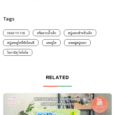
Tags
HEAD TO TOE
ครีมอาบน้ำเด็ก
สบู่เหลวสำหรับเด็ก
สบู่เฮดทูโทยี่ห้อไหนดี
เฮดทูโท
แชมพูสบู่เหลว
โอกานิคุ โคโดโม
RELATED