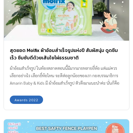
สุดยอด Molfix ผ้าอ้อมสำเร็จรูปแห่งปี สัมผัสนุ่ม ดูดซึม
เร็ว ซึมซับดีด้วยเส้นใยไผ่ธรรมชาติ
ผ้าอ้อมสำเร็จรูป ในท้องตลาดตอนนี้มีมากมายหลายยี่ห้อ แต่แม่ควร
เลือกอย่างไร เลือกยี่ห้อไหน จะดีต่อลูกน้อยของเรา กองบรรณาธิการ
Amarin Baby & Kids มี ผ้าอ้อมสำเร็จรูป ตัวตึงมาแนะนำค่ะ นั่นก็คือ
MOLFIX โมลฟิกซ์ เนเชอรัล ผ้าอ้อมสำเร็จรูปสำหรับเด็ก ที่ซึมซับพิเศษ
ด้วยเส้นใยไผ่ธรรมชาติ และมีรูระบายของเหลวกว่า 5,000 รู (size NB,
Awards 2022
S ) และแผ่นสัมผัสรูปคลื่น (size M, L, XL, XXL, XXXL) ขอบอกว่าตัวนี้
ได้รางวัลสุดยอด ผ้าอ้อมสำเร็จรูปจากธรรมชาติที่ดีที่สุดสำหรับลูกน้อย
ผ้าอ้อมสำเร็จรูป เลือกอย่างไรเพื่อลูกน้อยใส่สบายตลอดวัน การเลือก
ซื้อและเลือกใช้ผลิตภัณฑ์ผ้าอ้อมสำเร็จรูปสำหรับเด็ก คุณแม่สามารถ