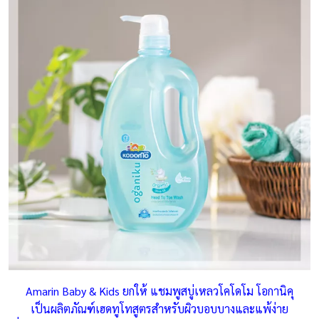
Amarin Baby & Kids ยกให้ แชมพูสบู่เหลวโคโดโม โอกานิคุ
เป็นผลิตภัณฑ์เฮดทูโทสูตรสำหรับผิวบอบบางและแพ้ง่าย