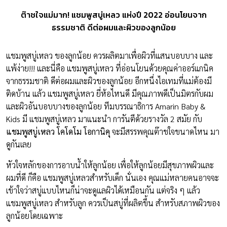
ต๊าชใจแม่มาก! แชมพูสบู่เหลว แห่งปี 2022 อ่อนโยนจาก
ธรรมชาติ ดีต่อผมและผิวของลูกน้อย
แชมพูสบู่เหลว ของลูกน้อย ควรผลิตมาเพื่อผิวที่แสนบอบบาง และ
แพ้ง่าย!!! และนี่คือ แชมพูสบู่เหลว ที่อ่อนโยนด้วยคุณค่าออร์แกนิค
จากธรรมชาติ ดีต่อผมและผิวของลูกน้อย อีกหนึ่งไอเทมที่แม่ต้องมี
ติดบ้าน แล้ว แชมพูสบู่เหลว ยี่ห้อไหนดี มีคุณภาพดีเป็นมิตรกับผม
และผิวอันบอบบางของลูกน้อย
ทีมบรรณาธิการ Amarin Baby &
Kids
มี แชมพูสบู่เหลว มาแนะนำ การันตีด้วยรางวัล 2 สมัย กับ
แชมพูสบู่เหลว โคโดโม โอกานิคุ
จะมีสรรพคุณต๊าชใจขนาดไหน มา
ดูกันเลย
หัวใจหลักของการอาบน้ำให้ลูกน้อย เพื่อให้ลูกน้อยมีสุขภาพผิวและ
ผมที่ดี ก็คือ แชมพูสบู่เหลวสำหรับเด็ก นั่นเอง คุณแม่หลายคนอาจจะ
เข้าใจว่าสบู่แบบไหนก็น่าจะดูแลผิวได้เหมือนกัน แต่จริง ๆ แล้ว
แชมพูสบู่เหลว สำหรับลูก ควรเป็นสบู่ที่ผลิตขึ้น สำหรับสภาพผิวของ
ลูกน้อยโดยเฉพาะ