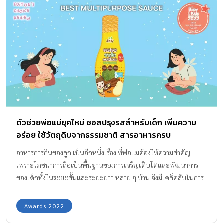
ตัวช่วยพ่อแม่ยุคใหม่ ซอสปรุงรสสำหรับเด็ก เพิ่มความ
อร่อย ใช้วัตถุดิบจากธรรมชาติ สารอาหารครบ
อาหารการกินของลูก เป็นอีกหนึ่งเรื่อง ที่พ่อแม่ต้องให้ความสำคัญ
เพราะโภชนาการถือเป็นพื้นฐานของการเจริญเติบโตและพัฒนาการ
ของเด็กทั้งในระยะสั้นและระยะยาว หลาย ๆ บ้าน จึงมีเคล็ดลับในการ
ทำอาหารให้ลูกน้อยที่แตกต่างกันไป เพื่อช่วยให้ลูกน้อยรับประทาน
อาหารมากขึ้น ทั้งนี้ ซอสปรุงรสสำหรับเด็ก ถือเป็นอีกหนึ่งไอเทมที่ช่วย
Awards 2022
ให้เจ้าตัวเล็กกินอาหารได้อร่อยขึ้น อย่างไรก็ตามการปรุงรสอาหาร