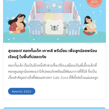
เลือกได้ตามลักษณะการนำไปใช้งาน และเลือกโดยพิจารณาจากน้ำ
หนักตัวของเด็ก ทั้งนี้ควรตระหนักความปลอดภัย ความสะดวก ความ
เหมาะสม และความคุ้มค่าของผลิตภัณฑ์ก่อนตัดสินใจเลือกซื้อ เลือก
ใช้ด้วย 1. ควรเลือกผลิตภัณฑ์ผ้าอ้อมเด็กที่ทำจากวัสดุที่มีการซึมซับได้
ดีและเป็นมิตรต่อสิ่งแวดล้อม 2. ควรเลือกผ้าอ้อมเด็กให้เหมาะสมกับ
อายุและรูปร่างของเด็กเพื่อการสวมใส่ที่สะดวกสบายและไม่อึดอัด 3.
หลีกเลี่ยงผลิตภัณฑ์ผ้าอ้อมเด็กที่ใช้สารที่อาจทำให้เกิดการแพ้หรือ
ระคายเคืองได้ง่าย เช่น น้ำหอม สี หรือกาว […]
สุดยอด! คอกกั้นเด็ก เกาหลี พรีเมี่ยม เพื่อลูกน้อยพร้อม
เรียนรู้ ในพื้นที่ปลอดภัย
คอกกั้นเด็ก ถือเป็นอีกหนึ่งตัวช่วยซึ่งเปรียบเสมือนเป็นพี่เลี้ยงเด็กที่
คอยดูแลลูกน้อยของเราให้ปลอยภัยพร้อมมีพัฒนาการที่ดีได้ จึงเป็น
เรื่องสำคัญอย่างยิ่งที่พ่อแม่ควรหา Safe Zone ที่ดีทั้งต่อใจแม่และลูก
มาไว้ที่บ้าน
Awards 2022