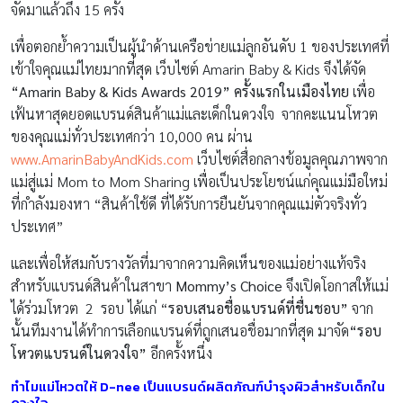
จัดมาแล้วถึง 15 ครั้ง
เพื่อตอกย้ำความเป็นผู้นำด้านเครือข่ายแม่ลูกอันดับ 1 ของประเทศที่
เข้าใจคุณแม่ไทยมากที่สุด เว็บไซต์ Amarin Baby & Kids จึงได้จัด
“Amarin Baby & Kids Awards 2019”
ครั้งแรกในเมืองไทย
เพื่อ
เฟ้นหาสุดยอดแบรนด์สินค้าแม่และเด็กในดวงใจ จากคะแนนโหวต
ของคุณแม่ทั่วประเทศกว่า 10,000 คน ผ่าน
www.AmarinBabyAndKids.com
เว็บไซต์สื่อกลางข้อมูลคุณภาพจาก
แม่สู่แม่ Mom to Mom Sharing เพื่อเป็นประโยชน์แก่คุณแม่มือใหม่
ที่กำลังมองหา “สินค้าใช้ดี ที่ได้รับการยืนยันจากคุณแม่ตัวจริงทั่ว
ประเทศ”
และเพื่อให้สมกับรางวัลที่มาจากความคิดเห็นของแม่อย่างแท้จริง
สำหรับแบรนด์สินค้าในสาขา
Mommy’s Choice
จึงเปิดโอกาสให้แม่
ได้ร่วมโหวต 2 รอบ ได้แก่ “
รอบเสนอชื่อแบรนด์ที่ชื่นชอบ”
จาก
นั้นทีมงานได้ทำการเลือกแบรนด์ที่ถูกเสนอชื่อมากที่สุด มาจัด
“
รอบ
โหวตแบรนด์ในดวงใจ”
อีกครั้งหนึ่ง
ทำไมแม่โหวตให้ D-nee
เป็นแบรนด์
ผลิตภัณฑ์บำรุงผิวสำหรับเด็ก
ใน
ดวงใจ