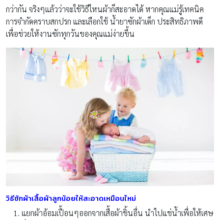
กว่ากัน จริงๆแล้วว่าจะใช้วิธีไหนผ้าก็สะอาดได้ หากคุณแม่รู้เทคนิค
การจำกัดคราบสกปรก และเลือกใช้ น้ำยาซักผ้าเด็ก ประสิทธิภาพดี
เพื่อช่วยให้งานซักทุกวันของคุณแม่ง่ายขึ้น
วิธีซักผ้าเสื้อผ้าลูกน้อยให้สะอาดเหมือนใหม่
แยกผ้าอ้อมเปื้อนๆออกจากเสื้อผ้าชิ้นอื่น นำไปแช่น้ำเพื่อให้เศษ