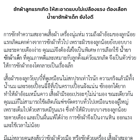
ซักผ้าลูกแรกเกิด ให้สะอาดแบบไม่เปลืองแรง ต้องเลือก
น้ำยาซักผ้าเด็ก ยังไงดี
การซักทำความสะอาดเสื้อผ้า เครื่องนุ่มห่ม รวมถึงผ้าอ้อมของลูกน้อย
แรกเกิดแตกต่างจาการซักผ้าทั่วไป เพราะผิวของลูกน้อยยังบอบบาง
และระคายเคืองง่าย คุณแม่จึงต้องใส่ใจเป็นพิเศษ การเลือกใช้
น้ำยา
ซักผ้าเด็ก
ที่คุณภาพดีและเหมาะกับลูกตั้งแต่วัยแรกเกิด จึงเป็นตัวช่วย
ให้การซักผ้ากองโตกลายเป็นเรื่องเล็ก
เสื้อผ้าของลูกวัยเบบี๋ที่ดูเหมือนไม่สกปรกเท่าไรนัก ความจริงแล้วมีทั้ง
น้ำนม และรอยเปื้อนฉี่อึที่เป็นคราบเปื้อนฝังแน่น ซักออกได้ยาก
ทำให้ผ้าอ้อมเหม็นคาว เสื้อผ้ามีรอยเปรอะๆไม่น่ามอง ขณะเดียวกัน
คุณแม่ก็ไม่สามารถใช้ผลิตภัณฑ์ขจัดคราบทั่วไปเหมือนของผู้ใหญ่
เพราะเต็มไปด้วยสารเคมีรุนแรง ซึ่งทำให้ผิวบอบบางของลูกน้อย
ระคายเคือง และเป็นผื่นแพ้ได้ง่าย การซักผ้าจึงเป็นงานหิน ออกแรง
และใช้เวลาไม่น้อย
มีแม่หลายคนสงสัยว่าซักผ้าด้วยมือ หรือซักด้วยเครื่อง เสื้อผ้าสะอาด