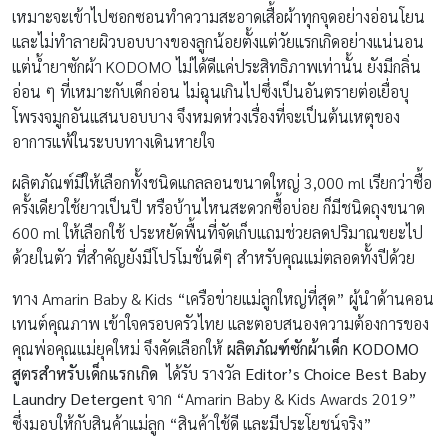
เหมาะจะเข้าไปซอกซอนทำความสะอาดเสื้อผ้าทุกจุดอย่างอ่อนโยน
และไม่ทำลายผิวบอบบางของลูกน้อยตั้งแต่วัยแรกเกิดอย่างแน่นอน
แต่น้ำยาซักผ้า KODOMO ไม่ได้ดีแค่ประสิทธิภาพเท่านั้น ยังมีกลิ่น
อ่อน ๆ ที่เหมาะกับเด็กอ่อน ไม่ฉุนเกินไปซึ่งเป็นอันตรายต่อเยื่อบุ
โพรงจมูกอันแสนบอบบาง จึงหมดห่วงเรื่องที่จะเป็นต้นเหตุของ
อาการแพ้ในระบบทางเดินหายใจ
ผลิตภัณฑ์มีให้เลือกทั้งชนิดแกลลอนขนาดใหญ่ 3,000 ml เรียกว่าซื้อ
ครั้งเดียวใช้ยาวเป็นปี หรือบ้านไหนสะดวกซื้อบ่อย ก็มีชนิดถุงขนาด
600 ml ให้เลือกใช้ ประหยัดพื้นที่จัดเก็บแถมช่วยลดปริมาณขยะไป
ด้วยในตัว ที่สำคัญยังมีโปรโมชั่นดีๆ สำหรับคุณแม่ตลอดทั้งปีด้วย
ทาง Amarin Baby & Kids “เครือข่ายแม่ลูกใหญ่ที่สุด” ผู้นำด้านคอน
เทนต์คุณภาพ เข้าใจครอบครัวไทย และตอบสนองความต้องการของ
คุณพ่อคุณแม่ยุคใหม่ จึงคัดเลือกให้
ผลิตภัณฑ์ซักผ้าเด็ก
KODOMO
สูตรสำหรับเด็กแรกเกิด
ได้รับ รางวัล
Editor’s Choice Best Baby
Laundry Detergent
จาก “Amarin Baby & Kids Awards 2019”
ซึ่งมอบให้กับสินค้าแม่ลูก “สินค้าใช้ดี และมีประโยชน์จริง”