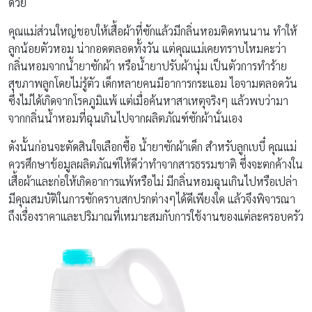
ด้วย
คุณแม่ส่วนใหญ่ชอบให้เสื้อผ้าที่ซักแล้วมีกลิ่นหอมติดทนนาน ทำให้
ลูกน้อยตัวหอม น่ากอดตลอดทั้งวัน แต่คุณแม่เคยทราบไหมคะว่า
กลิ่นหอมจากน้ำยาซักผ้า หรือน้ำยาปรับผ้านุ่ม เป็นตัวการทำร้าย
สุขภาพลูกโดยไม่รู้ตัว เด็กหลายคนมีอาการกระแอม ไอจามตลอดวัน
ซึ่งไม่ได้เกิดจากโรคภูมิแพ้ แต่เมื่อค้นหาสาเหตุจริงๆ แล้วพบว่ามา
จากกลิ่นน้ำหอมที่ฉุนเกินไปจากผลิตภัณฑ์ซักผ้านั่นเอง
ดังนั้นก่อนจะตัดสินใจเลือกซื้อ น้ำยาซักผ้าเด็ก สำหรับลูกเบบี๋ คุณแม่
ควรศึกษาข้อมูลผลิตภัณฑ์ให้ดีว่าทำจากสารธรรมชาติ ซึ่งจะตกค้างใน
เสื้อผ้าและก่อให้เกิดอาการแพ้หรือไม่ มีกลิ่นหอมฉุนเกินไปหรือเปล่า
มีคุณสมบัติในการซักคราบสกปรกต่างๆได้ดีเพียงใด แล้วจึงพิจารณา
ถึงเรื่องราคาและปริมาณที่เหมาะสมกับการใช้งานของแต่ละครอบครัว