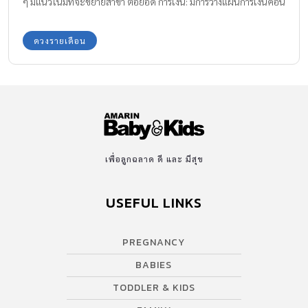
ๆ มีแนวโน้มที่จะขยายสาขา ต่อยอด การเงิน: มีการวางแผนการเงินค่อน
ข้างดี จัดแจงรายรับรายจ่ายลงตัว ใช้เงินอย่างรอบคอบมาก ๆ ไม่มีอะไร
น่าเป็นห่วง ความรัก: คนโสด : โฟกัสตัวเองมากกว่าเรื่องรัก ตั้งใจที่จะ
ดวงรายเดือน
สร้างรากฐานให้กับตัวเองมั่งคง เลยมองข้างเรื่องของความรัก รู้สึกว่าชั้น
โสด สวย และรวยมาก! / คนมีคู่ : ไม่หวานเท่าไหร่ เวลาเจอกันก็น้อย
หรือเจอกันทีก็ต่างคนต่างอยู่ ต่างเงียบ ถึงจะไม่ค่อยหวาน แต่ก็เป็น
ความรักที่ดำเนินกันไปได้เรื่อย ๆ สุขภาพ: ระวังโรคประจำตัวกำเริบ คน
ที่เกิดราศีกุมภ์ การงาน: อาจจะไม่ได้ดั่งใจตามที่ตัวเองหวัง ใครที่สมัคร
งาน หรือรองานอยู่ มีโอกาสที่จะชวด หรือยังไม่ถูกเรียกตัว ในรูปแบบ
ของการทำงานค่อนข้างที่จะเหนื่อย ทำอะไรไปก็โดนเมิน หรือถูกมอง
เพื่อลูกฉลาด ดี และ มีสุข
ข้าม เราทำในส่วนของเราให้เต็มที่ก็พอ การเงิน: การเงินลงตัวดี หมุนได้
เรื่อย ๆ ในบางคน มีโอกาสที่จะได้โชคลาภ ถูกรางวัลเล็ก […]
USEFUL LINKS
PREGNANCY
BABIES
TODDLER & KIDS