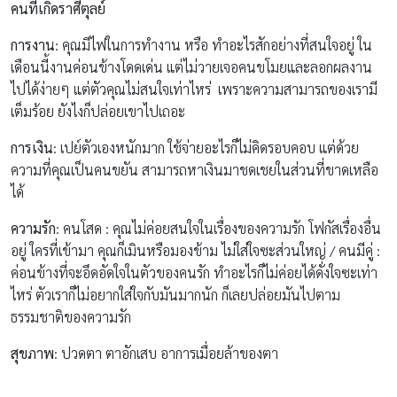
คนที่เกิดราศีตุลย์
การงาน
: คุณมีไฟในการทำงาน หรือ ทำอะไรสักอย่างที่สนใจอยู่ ใน
เดือนนี้งานค่อนข้างโดดเด่น แต่ไม่วายเจอคนขโมยและลอกผลงาน
ไปได้ง่ายๆ แต่ตัวคุณไม่สนใจเท่าไหร่ เพราะความสามารถของเรามี
เต็มร้อย ยังไงก็ปล่อยเขาไปเถอะ
การเงิน
: เปย์ตัวเองหนักมาก ใช้จ่ายอะไรก็ไม่คิดรอบคอบ แต่ด้วย
ความที่คุณเป็นคนขยัน สามารถหาเงินมาชดเชยในส่วนที่ขาดเหลือ
ได้
ความรัก
: คนโสด : คุณไม่ค่อยสนใจในเรื่องของความรัก โฟกัสเรื่องอื่น
อยู่ ใครที่เข้ามา คุณก็เมินหรือมองข้าม ไม่ใส่ใจซะส่วนใหญ่ / คนมีคู่ :
ค่อนข้างที่จะอึดอัดใจในตัวของคนรัก ทำอะไรก็ไม่ค่อยได้ดั่งใจซะเท่า
ไหร่ ตัวเราก็ไม่อยากใส่ใจกับมันมากนัก ก็เลยปล่อยมันไปตาม
ธรรมชาติของความรัก
สุขภาพ
: ปวดตา ตาอักเสบ อาการเมื่อยล้าของตา