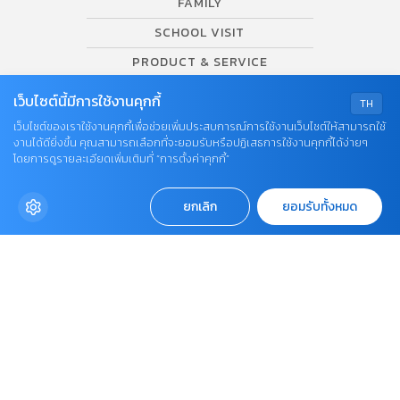
FAMILY
SCHOOL VISIT
PRODUCT & SERVICE
VIDEO
เว็บไซต์นี้มีการใช้งานคุกกี้
TH
AWARDS
เว็บไซต์ของเราใช้งานคุกกี้เพื่อช่วยเพิ่มประสบการณ์การใช้งานเว็บไซต์ให้สามารถใช้
งานได้ดียิ่งขึ้น คุณสามารถเลือกที่จะยอมรับหรือปฏิเสธการใช้งานคุกกี้ได้ง่ายๆ
โดยการดูรายละเอียดเพิ่มเติมที่ “การตั้งค่าคุกกี้”
SUPPORT
ยกเลิก
ยอมรับทั้งหมด
Contact US
บริษัท เอเอ็มอี อิมเมจิเนทีฟ จำกัด
ในเครือ บริษัท อมรินทร์ คอร์เปอเรชั่นส์ จำกัด (มหาชน)
Tel : 0-2422-9999 ต่อ 4510
สนใจลงโฆษณากับเว็บไซต์ Amarin Baby&Kids
Tel : 02-422-9999 ต่อ 4775
Email :
abkofficial@amarin.co.th