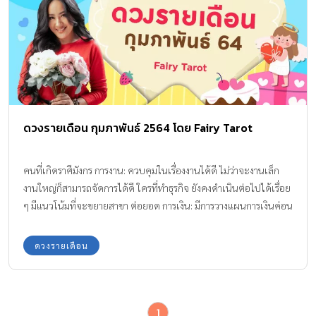
ดวงรายเดือน กุมภาพันธ์ 2564 โดย Fairy Tarot
คนที่เกิดราศีมังกร การงาน: ควบคุมในเรื่องงานได้ดี ไม่ว่าจะงานเล็ก
งานใหญ่ก็สามารถจัดการได้ดี ใครที่ทำธุรกิจ ยังคงดำเนินต่อไปได้เรื่อย
ๆ มีแนวโน้มที่จะขยายสาขา ต่อยอด การเงิน: มีการวางแผนการเงินค่อน
ข้างดี จัดแจงรายรับรายจ่ายลงตัว ใช้เงินอย่างรอบคอบมาก ๆ ไม่มีอะไร
น่าเป็นห่วง ความรัก: คนโสด : โฟกัสตัวเองมากกว่าเรื่องรัก ตั้งใจที่จะ
ดวงรายเดือน
สร้างรากฐานให้กับตัวเองมั่งคง เลยมองข้างเรื่องของความรัก รู้สึกว่าชั้น
โสด สวย และรวยมาก! / คนมีคู่ : ไม่หวานเท่าไหร่ เวลาเจอกันก็น้อย
หรือเจอกันทีก็ต่างคนต่างอยู่ ต่างเงียบ ถึงจะไม่ค่อยหวาน แต่ก็เป็น
1
ความรักที่ดำเนินกันไปได้เรื่อย ๆ สุขภาพ: ระวังโรคประจำตัวกำเริบ คน