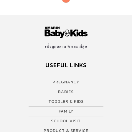
ที่เกิดราศีกุมภ์ การงาน: อาจจะไม่ได้ดั่งใจตามที่ตัวเองหวัง ใครที่สมัคร
งาน หรือรองานอยู่ มีโอกาสที่จะชวด หรือยังไม่ถูกเรียกตัว ในรูปแบบ
ของการทำงานค่อนข้างที่จะเหนื่อย ทำอะไรไปก็โดนเมิน หรือถูกมอง
ข้าม เราทำในส่วนของเราให้เต็มที่ก็พอ การเงิน: การเงินลงตัวดี หมุนได้
เรื่อย ๆ ในบางคน มีโอกาสที่จะได้โชคลาภ ถูกรางวัลเล็ก […]
เพื่อลูกฉลาด ดี และ มีสุข
USEFUL LINKS
PREGNANCY
BABIES
TODDLER & KIDS
FAMILY
SCHOOL VISIT
PRODUCT & SERVICE