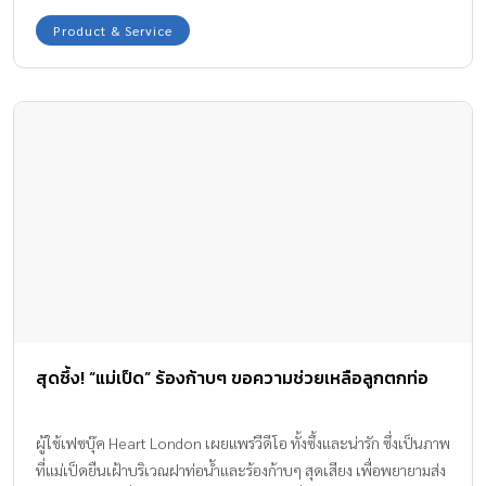
Product & Service
สุดซึ้ง! “แม่เป็ด” ร้องก้าบๆ ขอความช่วยเหลือลูกตกท่อ
ผู้ใช้เฟซบุ๊ค Heart London เผยแพร่วีดีโอ ทั้งซึ้งและน่ารัก ซึ่งเป็นภาพ
ที่แม่เป็ดยืนเฝ้าบริเวณฝาท่อน้ำและร้องก้าบๆ สุดเสียง เพื่อพยายามส่ง