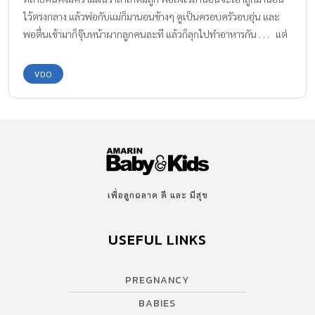
ไว้ตรงกลาง แล้วพ่อกับแม่ก็มานอนข้างๆ ดูเป็นครอบครัวอบอุ่น และ
พอตื่นเช้ามาก็จุ๊บหน้าผากลูกคนละที แล้วก็ลุกไปทำอาหารกัน . . . แต่
สิ่งเหล่านี้มีแค่ในความฝันหรือเอ็มวีไม่ก็หนังเท่านั้นแหละค่ะ เพราาะ
ความเป็นจริงมันโหดร้ายยิ่งนัก ดังคลิปนี้ ซึ่งเป็นคลิปของคุณแม่ชื่อว่า
VDO
Esther Anderson ทำขึ้นมา เพื่อให้ทุกคนได้ดูว่า เวลาเราจะนอนกับ
ลูก มันมักจะไม่ได้เป็นอย่างที่ฝัน เพราะคุณต้องเจอกับ… นี่ นี่ แล้วก็นี่
เจ้าตัวน้อยจะแสบได้แค่ไหนอีก ไปดูคลิปเต็มๆกันดีกว่าค่ะ ^_^
ขอบคุณข้อมูลและภาพจาก : www.catdumb.com ขอบคุณคลิปวีดีโอ
จาก : Story of This Life
เพื่อลูกฉลาด ดี และ มีสุข
USEFUL LINKS
PREGNANCY
BABIES