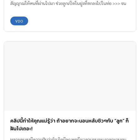
สัญญาณให้คนที่ผ่านไปมา ช่วยลูกเป็ดในฝูงที่ตกลงไปในท่อ >>> จน
ในที่สุด ก็มีคนมาช่วยลูกเป็ดคืนสู่แม่เป็ดได้สำเร็จ เป็นวีดีโอที่น่ารัก
จริงๆ ขอบคุณคลิปวีดีโอจาก : Lee Kimreame
VDO
คลิปนี้ทำให้คุณแม่รู้ว่า ถ้าอยากจะนอนหลับชิวๆกับ “ลูก” ก็
ฝันไปเถอะ!
หลายคนคงมีความฝันว่าถ้าเกิดมีลูก พอถึงเวลานอนจะเอาลูกมานอน