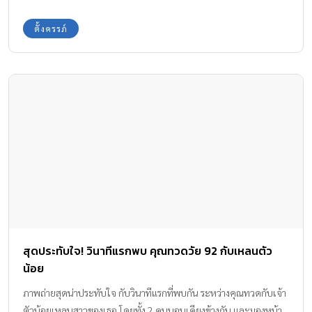
ตั้งครรภ์
สุดประทับใจ! วินาทีแรกพบ คุณทวดวัย 92 กับเหลนตัว
น้อย
ภาพถ่ายสุดน่าประทับใจ กับวินาทีแรกที่พบกัน ระหว่างคุณทวดกับเจ้า
ตัวน้อยเหลนสาวของเธอ โดยทั้ง 2 คนนอนเคียงข้างกัน และมองหน้า