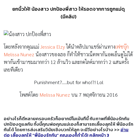
ยกนิ้วให้! น้องสาว ปกป้องพี่สาว ให้รอดจากการถูกแม่ดุ
(มีคลิป)
โดยหลังจากคุณแม่
Jessica Elzy
ได้นำคลิปมาแชร์ผ่านทาง
เฟซบุ๊ก
Melissa Nunez
น้องสาวของเธอ ก็ทำให้ชาวเน็ตพากันอดเอ็นดูไม่ได้
พากันเข้ามาชมมากกว่า 12 ล้านวิว และกดไลค์มากกว่า 2 แสนครั้ง
เลยทีเดียว
Punishment?….but for who!?! Lol
โพสต์โดย
Melissa Nunez
บน 7 พฤศจิกายน 2016
อย่างไรก็ดีหลายครอบครัวก็อยากมีโมเม้นทืนี้ กับภาพที่พี่น้องรักกัน
ปกป้องดูแลกัน ทั้งนี้คุณพ่อคุณแม่เองก็สามารถเลี้ยงลุกให้ พี่น้องรัก
กันได้ โดย
การส่งเสริมวินัยเชิงบวกให้ลูก จะมีวีอย่างไรบ้าง >>
อ่าน
ต่อ เลี้ยงลูกให้ “พี่น้องรักกัน” คุณเองก็ทำได้! คลิกหน้า 3