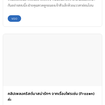
กันอย่างสงบนิ่ง ฝ่ายคุณทวดดูจะมองเจ้าตัวเล็กด้วยแววตาอ่อนโยน
ขณะที่เจ้าตัวน้อยก็ไม่งอแง แต่อย่างใด ทั้งนี้ ภาพถ่ายรี้เป็นกระแส ชาว
เน็ต หลายคนบอกว่ามีความหมายและดูแล้วให้ความรู้สึกอบอุ่นอย่าง
VDO
ประหลาด ซึ่งภาพนี้ถ่ายโดย Scott Martin คุณพ่อมือใหม่จากวอชิงตัน
ส่วนคนในภาพนั้นก็คือ Millie คุณย่าวัย 92 ปี ของเขา และลูกสาวคน
แรกของเขา Penelope วัย 2 วัน ทั้งนี้คุณพ่อมือใหม่ยังได้กล่าวว่า “ผม
คิดว่าเมื่อคุณยายของผมได้อุ้มลูกสาวของผม มันเป็นช่วงเวลาที่ดีที่สุด
สำหรับผม และช่วงเวลาเหล่านี้มีได้เพราะเธอได้เกิดมา เมื่อพวกเขาทั้ง
2 คนมองกันและกันพวกเขาตกอยู่ในห้วงของความรัก” อีกทั้งหนูน้อย
มาร์ติน เคยได้รับการพูดถึงอย่างมากในสื่อสังคมออนไลน์มาก่อนหน้านี้
แล้ว เมื่อผลอัลตราซาวนด์ตอนที่เธอมีอายุอยู่ในครรภ์ของแม่เพียง 14
สัปดาห์ ซึ่งตอนนั้นในภาพเหมือนกับว่าเธอกำลังตบมืออยู่ จึงสร้างความ
ฮือฮาให้กับชาวเน็ตอย่างมาก ขอบคุณข้อมูลและรูปภาพจาก
www.boredpanda.com ขอบคุณคลิปวีดีโอจาก Youtube : Jen
Cardinal
คลิปเพลงคริสต์มาสน่ารักๆ จากเรื่องโฟรเซ่น (Frozen)
ค่ะ