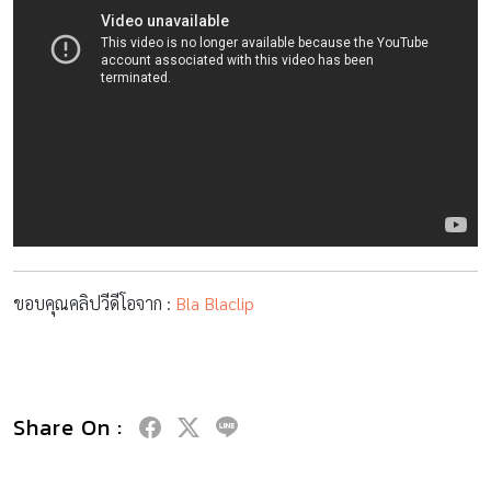
ขอบคุณคลิปวีดีโอจาก :
Bla Blaclip
Share On :