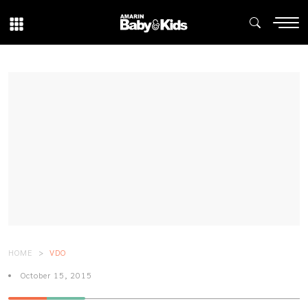
HOME
VDO
October 15, 2015