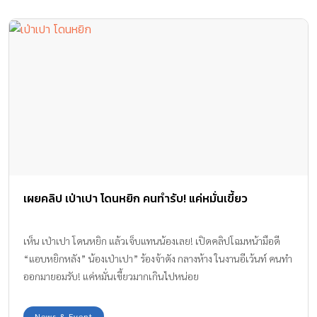
เผยคลิป เป่าเปา โดนหยิก คนทำรับ! แค่หมั่นเขี้ยว
เห็น เป่าเปา โดนหยิก แล้วเจ็บแทนน้องเลย! เปิดคลิปโฉมหน้ามือดี
“แอบหยิกหลัง” น้องเป่าเปา” ร้องจ้าดัง กลางห้าง ในงานอีเว้นท์ คนทำ
ออกมายอมรับ! แค่หมั่นเขี้ยวมากเกินไปหน่อย
News & Event