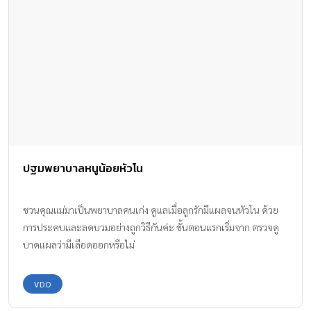
ปฐมพยาบาลหนูน้อยหัวโน
ชวนคุณแม่มาเป็นพยาบาลคนเก่ง ดูแลเมื่อลูกรักมีแผลจนหัวโน ด้วย
การประคบและลดบวมอย่างถูกวิธีกันค่ะ ขั้นตอนแรกเริ่มจาก ตรวจดู
บาดแผลว่ามีเลือดออกหรือไม่
VDO