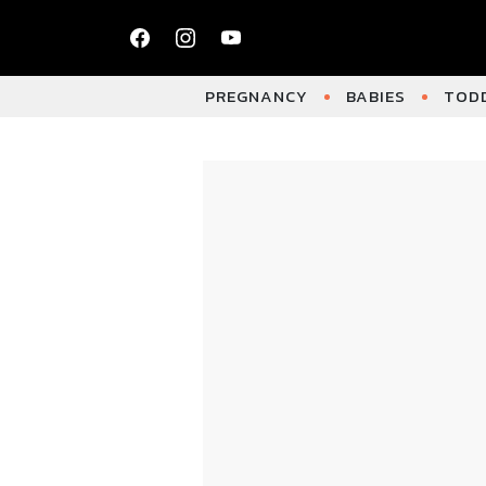
PREGNANCY
BABIES
TODD