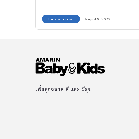
простую процедуру подключения. Она
займет всего несколько шагов и позволит
Uncategorized
August 9, 2023
вам сразу же приступить к развлечениям.
Вводите свои данные в соответствующие
поля: адрес электронной почты, пароль и
выбирайте предпочтительную валюту.
Это займет считанные секунды, и вы
сможете насладиться всеми доступными
преимуществами. […]
เพื่อลูกฉลาด ดี และ มีสุข