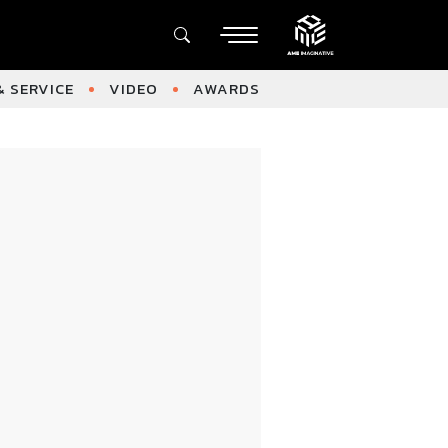
 SERVICE
VIDEO
AWARDS