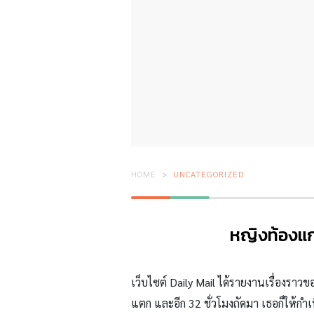
HOME
UNCATEGORIZED
หญิงท้องแก
เว็บไซต์ Daily Mail ได้รายงานเรื่องร
แตก และอีก 32 ชั่วโมงถัดมา เธอก็ให้กำ