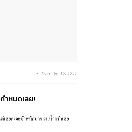
November 10, 2015
อนกำหนดเลย!
ก แต่เธอคงจะขำหนักมาก จนน้ำคร่ำเธอ