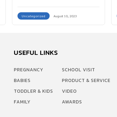
Xüsusilə, online mərc dünyasında daha rahat
və praktiki akses imkanları yaradır. Belə bir
Uncategorized
August 10, 2023
mühitdə, jogo mostbet platformasında mobil
tətbiqetmənin təqdim etdiyi üstünlükləri
araşdırmaq vacibdir. Mobil tətbiq, istifadəçilərə
sürətli mərc etmə imkanı tanıyır. Bu,
yoldaykən və ya zaman məhdudiyyətləri olan
USEFUL LINKS
məqamlarda oynamaq […]
PREGNANCY
SCHOOL VISIT
BABIES
PRODUCT & SERVICE
TODDLER & KIDS
VIDEO
FAMILY
AWARDS