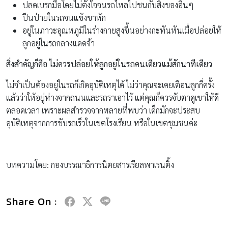
ปลดเบรกมือโดยไม่ตั้งใจจนรถไหลไปชนกับสิ่งของอื่นๆ
ปีนป่ายในรถจนแข้งขาหัก
อยู่ในภาวะอุณหภูมิในร่างกายสูงขึ้นอย่างกะทันหันเมื่อปล่อยให้
ลูกอยู่ในรถกลางแดดจ้า
สิ่งสำคัญก็คือ ไม่ควรปล่อยให้ลูกอยู่ในรถคนเดียวแม้สักนาทีเดียว
ไม่จำเป็นต้องอยู่ในรถก็เกิดอุบัติเหตุได้ ไม่ว่าคุณจะเคยเตือนลูกกี่ครั้ง
แล้วว่าให้อยู่ห่างจากถนนและรถราเอาไว้ แต่คุณก็ควรจับตาดูเขาให้ดี
ตลอดเวลา เพราะผลสำรวจจากหลายที่พบว่า เด็กมักจะประสบ
อุบัติเหตุจากการขับรถเร็วในเขตโรงเรียน หรือในเขตชุมชนค่ะ
บทความโดย: กองบรรณาธิการนิตยสารเรียลพาเรนติ้ง
Share On :