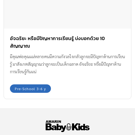
สบายในวันนี้ แต่จะลำบากในวันหน้า “คนเก่งแต่เห็นแก่ตัวมีเยอะ จบ
ด็อกเตอร์แต่ไม่คิดจะทำประโยชน์ให้ส่วนรวมก็มีเยอะ เราไม่ได้
ต้องการแบบนั้น หมอเชื่อว่าสังคมไทยก็ไม่ต้องการแบบนั้น” การเป็น
สุดยอดเด็ก ต้องรู้จักในการเอาชนะกับปัญหาและอุปสรรค มีความ
พร้อมที่จะเผชิญกับความยากลำบากขั้นพื้นฐาน ซึ่งการเลี้ยงลูกในยุค
อัจฉริยะ หรือมีปัญหาการเรียนรู้ บ่งบอกด้วย 10
สมัยที่เต็มไปด้วยเทคโนโลยี หากเด็กไม่ได้มีทักษะการเรียนรู้ที่จะอยู่
สัญญาณ
กับธรรมชาติ ไม่เคยเจอกับปัญหาหรืออุปสรรคใดๆ การทำให้ลูกเป็น
สุดยอดเด็กก็จะไม่มีทางเกิดขึ้นได้ เพราะเทคโนโลยีส่วนใหญ่ไม่ได้
มีคุณพ่อคุณแม่หลายคนมีความกังวลใจกลัวลูกจะมีปัญหาด้านการเรียน
ตอบจิตสำนึก ไม่มีพื้นที่ฝึกความแข็งแกร่งให้ลูก สมัยก่อนไม่มี
รู้ มาสังเกตสัญญาณว่าลูกจะเป็นเด็กฉลาด อัจฉริยะ หรือมีปัญหาด้าน
เทคโนโลยี วิถีชีวิตของผู้คนจะต้องผ่านความยากลำบากขั้นพื้นฐาน
การเรียนรู้กันแน่
เพราะไม่มีรีโมตคอนโทรล ไม่มีเครดิตการ์ด ไม่มีไลน์หรือเฟซบุ๊คที่ให้
เราติดต่อสื่อสารกับต่างประเทศได้ในพริบตา วิถีชีวิตของคนในยุค
Pre-School 3-6 y
สมัยนั้นคือวิถีแห่งความอดทน รู้จักอดกลั้น รู้จักรอคอย จึงมีพลังอึด
เยอะ แต่เด็กในทุกวันนี้ถูกเลี้ยงอย่างสะดวกสบาย พลังเหล่านี้จึงหาย
หมด […]