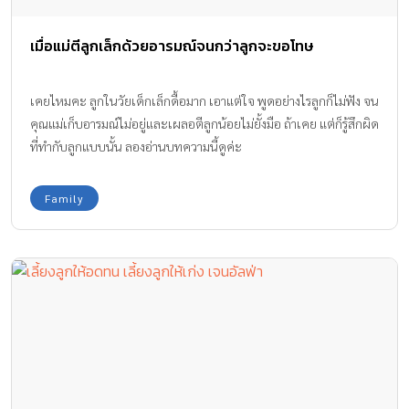
เมื่อแม่ตีลูกเล็กด้วยอารมณ์จนกว่าลูกจะขอโทษ
เคยไหมคะ ลูกในวัยเด็กเล็กดื้อมาก เอาแต่ใจ พูดอย่างไรลูกก็ไม่ฟัง จน
คุณแม่เก็บอารมณ์ไม่อยู่และเผลอตีลูกน้อยไม่ยั้งมือ ถ้าเคย แต่ก็รู้สึกผิด
ที่ทำกับลูกแบบนั้น ลองอ่านบทความนี้ดูค่ะ
Family