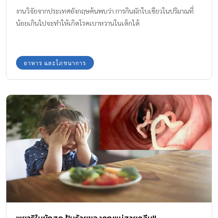
งานวิจัยจากประเทศอังกฤษค้นพบว่า การกินผักใบเขียวในปริมาณที่
น้อยเกินไปจะทำให้เกิดโรคเบาหวานในเด็กได้
อาหาร และโภชนาการ