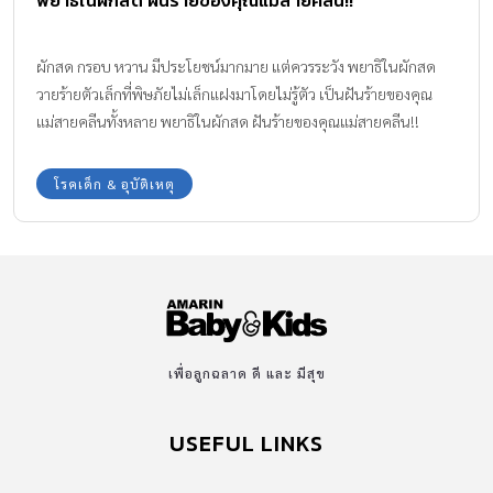
พยาธิในผักสด ฝันร้ายของคุณแม่สายคลีน!!
ผักสด กรอบ หวาน มีประโยชน์มากมาย แต่ควรระวัง พยาธิในผักสด
วายร้ายตัวเล็กที่พิษภัยไม่เล็กแฝงมาโดยไม่รู้ตัว เป็นฝันร้ายของคุณ
แม่สายคลีนทั้งหลาย พยาธิในผักสด ฝันร้ายของคุณแม่สายคลีน!!
กระแสอาหารคลีน Clean Eating & Clean Food เป็นกระแสที่ได้รับ
ความนิยมเพิ่มขึ้นเรื่อย ๆ ในสังคมปัจจุบัน แต่จะมีสักกี่คนที่เข้าใจถึง
โรคเด็ก & อุบัติเหตุ
ความหมายของอาหารคลีนที่แท้จริง อย่างไหนถึงจะเรียกได้ว่าเป็นการ
กินคลีน เรามารู้จักคำว่า Clean Food กันให้ชัด ๆ กันสักหน่อยดีกว่า
ทำความรู้จักอาหารคลีน (Clean Food) Clean Eating หรือ การกินคลี
น มีหลักการที่ริเริ่มมาจากการที่คนรุ่นใหม่ที่มีวิถีชีวิตที่เร่งรีบ จึงมักจะ
พึ่งพา ฝากท้องไว้กับอาหารสำเร็จรูป อาหารฟาสฟู้ด ซึ่งล้วนเป็นอาหาร
ที่ผ่านกระบวนการปรุงสุกด้วยความร้อนสูง ผ่านการแช่แข็ง และอีก
หลาย ๆ กระบวนการจนแทบไม่เหลือสารอาหารดี ๆ ให้แก่ร่างกาย เมื่อ
เพื่อลูกฉลาด ดี และ มีสุข
กินเข้าไปมาก ๆ ก็ทำให้เกิดการเจ็บป่วย เพราะนอกจากร่างกายจะได้
รับสารอาหารไม่เพียงพอแล้วอาหารเหล่านี้ยังแถมสิ่งที่ไม่มีประโยชน์
USEFUL LINKS
เช่น ไขมันทรานส์ (Trans Fats ) สารซึ่งจะกลับกลายเป็นสารเคมี
ทำร้ายร่างกายอีกด้วย […]