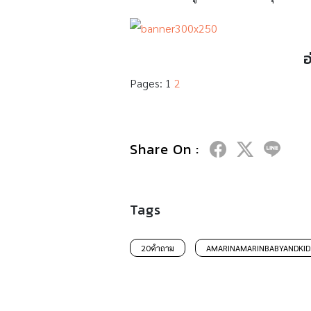
อ
Pages:
1
2
Share On :
Tags
20คำถาม
AMARINAMARINBABYANDKID