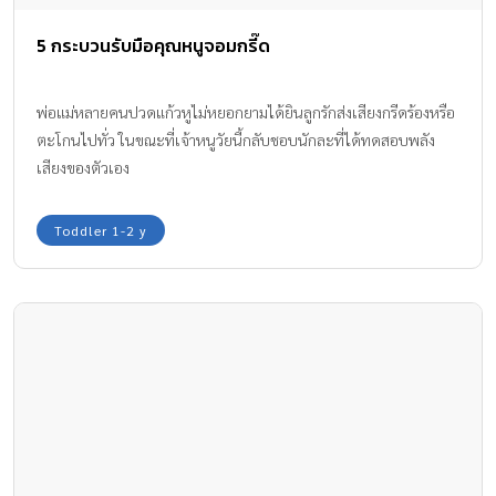
5 กระบวนรับมือคุณหนูจอมกรี๊ด
พ่อแม่หลายคนปวดแก้วหูไม่หยอกยามได้ยินลูกรักส่งเสียงกรีดร้องหรือ
ตะโกนไปทั่ว ในขณะที่เจ้าหนูวัยนี้กลับชอบนักละที่ได้ทดสอบพลัง
เสียงของตัวเอง
Toddler 1-2 y