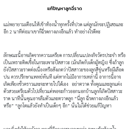
แก้ปัญหาลูกฉี่ราด
แม่พยายามเตือนให้เข้าห้องน้ำทุกครั้งที่ปวด แต่ลูกมักจะปฏิเสธและ
อีก 2 นาทีต่อมาเขาก็ฉี่รดกางเกงอีกแล้ว ทำอย่างไรดีคะ
ลักษณะนี้อาจเกิดจากความเครียด การเปลี่ยนแปลงกิจวัตรประจำ หรือ
เป็นเพราะติดเชื้อในกระเพาะปัสสาวะ (มักเกิดกับเด็กผู้หญิง) ซึ่งถ้าลูก
ยังปัสสาวะราดต่อเนื่องหรือสังเกตว่าปัสสาวะของลูกสีขุ่นหรือมีเลือด
ปน ควรปรึกษาแพทย์ทันที แต่หากไม่มีอาการเหล่านี้ อาการนี้อาจ
เกิดเพียงชั่วคราวและจะหายไปได้เอง อย่าตวาด ทั้งคุณและลูกแต่ง
ตัวสวยเตรียมตัวไปเที่ยวแต่พอจะก้าวออกนอกบ้านลูกก็เกิดปัสสาวะ
ราด นาทีนั้นคุณอาจลืมตัวและตวาดลูก “นี่ลูก ฉี่รดกางเกงอีกแล้ว
หรือ” “ลูกโตแล้วยังทำเป็นเด็กๆ อีก” นั่นไม่ได้ช่วยแก้ปัญหา