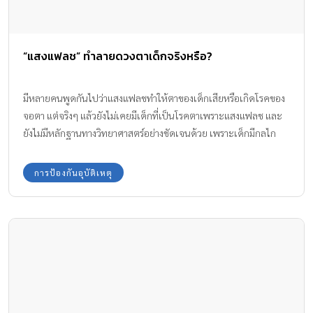
“แสงแฟลช” ทำลายดวงตาเด็กจริงหรือ?
มีหลายคนพูดกันไปว่าแสงแฟลชทำให้ตาของเด็กเสียหรือเกิดโรคของ
จอตา แต่จริงๆ แล้วยังไม่เคยมีเด็กที่เป็นโรคตาเพราะแสงแฟลช และ
ยังไม่มีหลักฐานทางวิทยาศาสตร์อย่างชัดเจนด้วย เพราะเด็กมีกลไก
ตามธรรมชาติที่ช่วยปกป้องดวงตาจากแสงต่างๆ รวมถึงแสงแฟลชอยู่
แล้วค่ะ เพราะว่า
การป้องกันอุบัติเหตุ