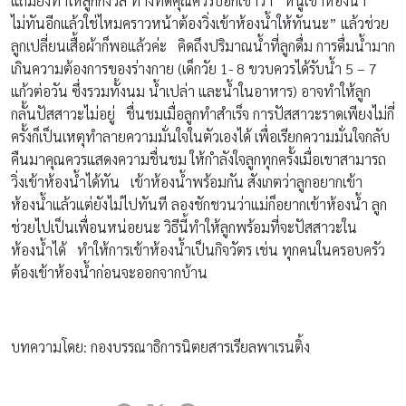
แถมยิ่งทำให้ลูกกังวล ทางที่ดีคุณควรบอกเขาว่า “หนูเข้าห้องน้ำ
ไม่ทันอีกแล้วใช่ไหมคราวหน้าต้องวิ่งเข้าห้องน้ำให้ทันนะ” แล้วช่วย
ลูกเปลี่ยนเสื้อผ้าก็พอแล้วค่ะ คิดถึงปริมาณน้ำที่ลูกดื่ม การดื่มน้ำมาก
เกินความต้องการของร่างกาย (เด็กวัย 1- 8 ขวบควรได้รับน้ำ 5 – 7
แก้วต่อวัน ซึ่งรวมทั้งนม น้ำเปล่า และน้ำในอาหาร) อาจทำให้ลูก
กลั้นปัสสาวะไม่อยู่ ชื่นชมเมื่อลูกทำสำเร็จ การปัสสาวะราดเพียงไม่กี่
ครั้งก็เป็นเหตุทำลายความมั่นใจในตัวเองได้ เพื่อเรียกความมั่นใจกลับ
คืนมาคุณควรแสดงความชื่นชม ให้กำลังใจลูกทุกครั้งเมื่อเขาสามารถ
วิ่งเข้าห้องน้ำได้ทัน เข้าห้องน้ำพร้อมกัน สังเกตว่าลูกอยากเข้า
ห้องน้ำแล้วแต่ยังไม่ไปทันที ลองชักชวนว่าแม่ก็อยากเข้าห้องน้ำ ลูก
ช่วยไปเป็นเพื่อนหน่อยนะ วิธีนี้ทำให้ลูกพร้อมที่จะปัสสาวะใน
ห้องน้ำได้ ทำให้การเข้าห้องน้ำเป็นกิจวัตร เช่น ทุกคนในครอบครัว
ต้องเข้าห้องน้ำก่อนจะออกจากบ้าน
บทความโดย: กองบรรณาธิการนิตยสารเรียลพาเรนติ้ง