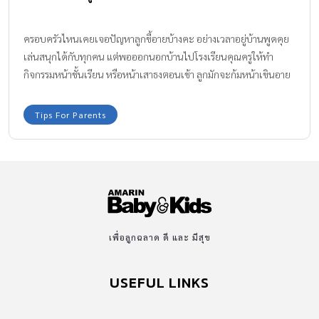
ครอบครัวไหนเคยเจอปัญหาลูกขี้อายบ้างคะ อย่างเวลาอยู่บ้านพูดคุย
เล่นสนุกได้กับทุกคน แต่พอออกนอกบ้านไปโรงเรียนคุณครูให้ทำ
กิจกรรมหน้าชั้นเรียน หรือหน้าเสาธงตอนเช้า ลูกมักจะก้มหน้าเขินอาย
ซึ่งบางทีอาการขี้อายของลูกก็ทำพ่อแม่กังวลใจได้ไม่น้อยเลยใช่ไหมคะ
ทีมงาน Amarin Baby & Kids มี เทคนิคช่วยลูกขี้อาย ให้กล้าแสดงออก
Tips For Parents
มาฝากกันค่ะ
เพื่อลูกฉลาด ดี และ มีสุข
USEFUL LINKS