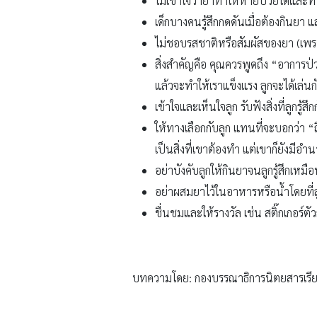
ไม่เข้าใจว่ายาทำให้หายป่วยได้และทำ
เด็กบางคนรู้สึกกดดันเมื่อต้องกินยา 
ไม่ชอบรสชาติหรือสัมผัสของยา (เพร
สิ่งสำคัญคือ คุณควรพูดถึง “อาการป
แล้วจะทำให้เราแข็งแรง ลูกจะได้เล่
เข้าใจและเห็นใจลูก รับฟังสิ่งที่ลูกรู้
ให้ทางเลือกกับลูก แทนที่จะบอกว่า “ถ
เป็นสิ่งที่เขาต้องทำ แต่เขาก็ยังมีอำน
อย่าบังคับลูกให้กินยาจนลูกรู้สึกเห
อย่าผสมยาไว้ในอาหารหรือน้ำโดยที่ลูก
ชื่นชมและให้รางวัล เช่น สติ๊กเกอร์ตั
บทความโดย: กองบรรณาธิการนิตยสารเรีย