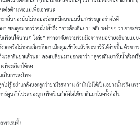
ไมตัวเองต้องกินยา (เช่น เมื่อเห็นคนอื่นๆ ในบ้านไม่ต้องกินยาแบบเขา)
และต่อต้านพ่อแม่เพื่อเอาชนะ
าะกลิ่นของมันไม่หอมอร่อยเหมือนขนมนี่นา)ช่วยลูกอย่างไรดี
่วย” ของลูกมากกว่าจะไปย้ำถึง “การต้องกินยา” อธิบายง่ายๆ ว่า ยาจะช่ว
นกับเพื่อนได้นานๆ ไงล่ะ” หากอาศัยความร่วมมือจากหมอช่วยอธิบายแบบง่า
สึกกังวลหรือไม่ชอบเกี่ยวกับยา เมื่อคุณเข้าใจแล้วก็จะหาวิธีได้ง่ายขึ้น ด้วยกา
ึงเวลากินยาแล้วนะ” ลองเปลี่ยนมาบอกเขาว่า “ลูกจะกินยากับน้ำส้มหรือน้ำเ
าจที่จะเลือกได้เอง
มือนเป็นการลงโทษ
ไม่รู้ อย่าแกล้งบอกลูกว่ายามีรสหวาน ถ้ามันไม่ได้เป็นอย่างนั้นจริง เพราะ
วการ์ตูนตัวโปรดของลูก เพื่อเป็นกำลังใจให้เขากินยาในครั้งต่อไป
ลพาเรนติ้ง