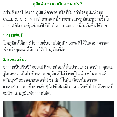
ภูมิแพ้อากาศ เกิดจากอะไร
?
อย่างที่บอกไปค่ะว่า ภูมิแพ้อากาศ หรือที่เรียกว่าโรคภูมิแพ้จมูก
(ALLERGIC RHINITIS) สาเหตุหนึ่งมาจากอุณหภูมิและความชื้นใน
อากาศที่ไปกระตุ้นก่อแพ้ให้กับร่างกาย นอกจากนี้ยังเกิดขึ้นได้จาก…
1. กรรมพันธุ์
โรคภูมิแพ้เด็กๆ มีโอกาสเจ็บป่วยได้สูงถึง 50% ที่ได้รับต่อมาจากคุณ
พ่อหรือคุณแม่ที่มีประวัติเป็นภูมิแพ้ค่ะ
2. สิ่งแวดล้อม
อากาศเป็นพิษชีวิตจะแย่ สิ่งแวดล้อมทั้งในบ้าน และนอกบ้าน คุณแม่
รู้ไหมคะว่าเต็มไปด้วยสารก่อภูมิแพ้ ไม่ว่าจะเป็น ฝุ่น ควันรถยนต์
ควันบุหรี่ ละอองเกสรดอกไม้ ขนสัตว์ ไรฝุ่น เชื้อราในอากาศ
แมลงสาบ ฯลฯ ซึ่งหากเด็กๆ ไปจับสัมผัส กาหายใจเข้าไป ก็มีโอกาสที่
จะป่วยเป็นภูมิแพ้อากาศได้ค่ะ