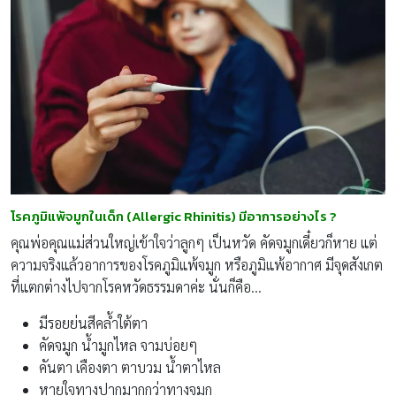
โรคภูมิแพ้จมูกในเด็ก (
Allergic Rhinitis) มีอาการอย่างไร ?
คุณพ่อคุณแม่ส่วนใหญ่เข้าใจว่าลูกๆ เป็นหวัด คัดจมูกเดี๋ยวก็หาย แต่
ความจริงแล้วอาการของโรคภูมิแพ้จมูก หรือภูมิแพ้อากาศ มีจุดสังเกต
ที่แตกต่างไปจากโรคหวัดธรรมดาค่ะ นั่นก็คือ…
มีรอยย่นสีคล้ำใต้ตา
คัดจมูก น้ำมูกไหล จามบ่อยๆ
คันตา เคืองตา ตาบวม น้ำตาไหล
หายใจทางปากมากกว่าทางจมูก