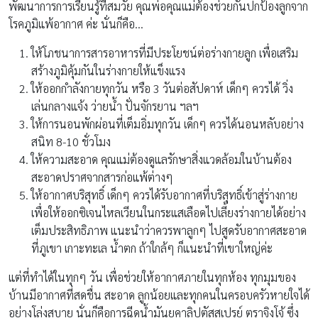
พัฒนาการการเรียนรู้ที่สมวัย คุณพ่อคุณแม่ต้องช่วยกันปกป้องลูกจาก
โรคภูมิแพ้อากาศ ค่ะ นั่นก็คือ…
ให้โภชนาการสารอาหารที่มีประโยชน์ต่อร่างกายลูก เพื่อเสริม
สร้างภูมิคุ้มกันในร่างกายให้แข็งแรง
ให้ออกกำลังกายทุกวัน หรือ 3 วันต่อสัปดาห์ เด็กๆ ควรได้ วิ่ง
เล่นกลางแจ้ง ว่ายน้ำ ปั่นจักรยาน ฯลฯ
ให้การนอนพักผ่อนที่เต็มอิ่มทุกวัน เด็กๆ ควรได้นอนหลับอย่าง
สนิท 8-10 ชั่วโมง
ให้ความสะอาด คุณแม่ต้องดูแลรักษาสิ่งแวดล้อมในบ้านต้อง
สะอาดปราศจากสารก่อแพ้ต่างๆ
ให้อากาศบริสุทธิ์ เด็กๆ ควรได้รับอากาศที่บริสุทธิ์เข้าสู่ร่างกาย
เพื่อให้ออกซิเจนไหลเวียนในกระแสเลือดไปเลี้ยงร่างกายได้อย่าง
เต็มประสิทธิภาพ แนะนำว่าควรพาลูกๆ ไปสูดรับอากาศสะอาด
ที่ภูเขา เกาะทะเล น้ำตก ถ้าใกล้ๆ ก็แนะนำที่เขาใหญ่ค่ะ
แต่ที่ทำได้ในทุกๆ วัน เพื่อช่วยให้อากาศภายในทุกห้อง ทุกมุมของ
บ้านมีอากาศที่สดชื่น สะอาด ลูกน้อยและทุกคนในครอบครัวหายใจได้
อย่างโล่งสบาย นั่นก็คือการฉีดน้ำมันยูคาลิปตัสสเปรย์ ตราจิงโจ้ ซึ่ง