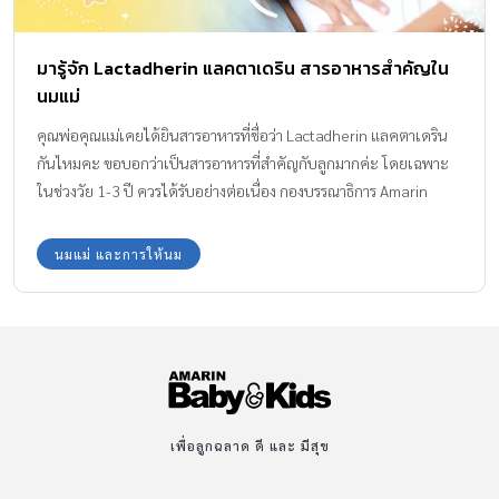
ประมาณ 4 เดือนจะเริ่มหลับกลางคืนได้ยาวประมาณ 6 ชั่วโมงและเมื่อ
อายุ 6 เดือนจะสามารถหลับได้นานถึง 10 ชั่วโมงแต่ก็ยังสามารถตื่นได้
มารู้จัก Lactadherin แลคตาเดริน สารอาหารสำคัญใน
ในระหว่างการนอนหลับ ซึ่งทารกบางคนสามารถกลับไปหลับต่อได้ด้วย
นมแม่
ตัวเอง แต่บางคนต้องการการกล่อมจึงจะหลับต่อได้ […]
คุณพ่อคุณแม่เคยได้ยินสารอาหารที่ชื่อว่า Lactadherin แลคตาเดริน
กันไหมคะ ขอบอกว่าเป็นสารอาหารที่สำคัญกับลูกมากค่ะ โดยเฉพาะ
ในช่วงวัย 1-3 ปี ควรได้รับอย่างต่อเนื่อง กองบรรณาธิการ Amarin
Baby & Kids จะพาทุกครอบครัวยุคใหม่ ไปรู้จักกับสารอาหารที่ชื่อว่า
แลคตาเดรินกันค่ะ
นมแม่ และการให้นม
เพื่อลูกฉลาด ดี และ มีสุข