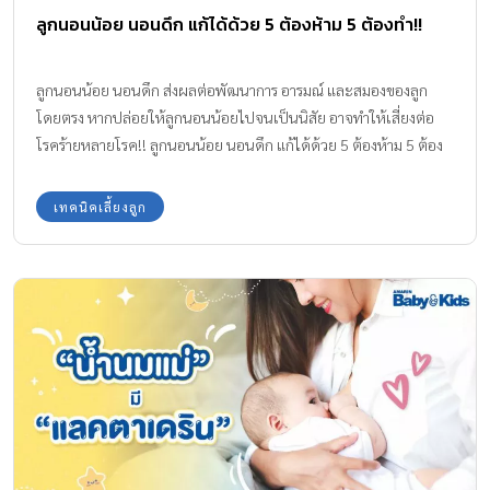
ลูกนอนน้อย นอนดึก แก้ได้ด้วย 5 ต้องห้าม 5 ต้องทำ!!
ลูกนอนน้อย นอนดึก ส่งผลต่อพัฒนาการ อารมณ์ และสมองของลูก
โดยตรง หากปล่อยให้ลูกนอนน้อยไปจนเป็นนิสัย อาจทำให้เสี่ยงต่อ
โรคร้ายหลายโรค!! ลูกนอนน้อย นอนดึก แก้ได้ด้วย 5 ต้องห้าม 5 ต้อง
ทำ!! การนอนเป็นอาหารสมอง เป็นสิ่งสำคัญ หากลูกนอนหลับได้เพียง
พอ ก็จะช่วยทำให้ร่างกายได้พักผ่อนได้อย่างเต็มที่ สร้างภูมิต้านทาน
เทคนิคเลี้ยงลูก
โรค สดชื่นแจ่มใสอารมณ์ดี มีความกระฉับกระเฉง ร่าเริง จดจำสิ่งต่าง ๆ
ที่เรียนรู้ไปได้อย่างแม่นยำ แต่หาก ลูกนอนน้อย พักผ่อนไม่เพียงพอ ก็
จะมีปัญหาเรื่องพัฒนาการและพฤติกรรม ดังนั้นการนอนเป็นเรื่อง
สำคัญของคนทุกคนและควรสนับสนุนให้เด็ก ๆ นอนให้เพียงพอ การ
นอนหลับของเด็กเป็นเรื่องที่ทำให้คุณพ่อคุณแม่สับสน เพราะการนอน
ของเด็กแต่ละช่วงวัยมีความแตกต่างกัน อีกทั้งในช่วงทารก จะมีภาวะ
หลับตื่นสลับกันไปตลอดทั้งวันและทั้งคืน ทำให้ไม่แน่ใจว่าที่ลูกนอน
หลับไปนั้น เพียงพอต่อความต้องการของร่างกายหรือยัง ลูกของคุณควร
นอนวันละกี่ชั่วโมงกันแน่ เด็กแต่ละวัย …. นอนแตกต่างกันอย่างไร? วัย
ทารก วัยนี้จะมีภาวะหลับตื่นสลับกันไปตลอดทั้งวัน แต่เมื่ออายุได้