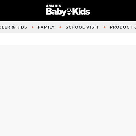
LER & KIDS
FAMILY
SCHOOL VISIT
PRODUCT &