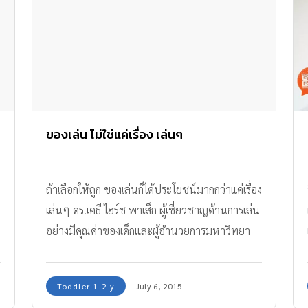
ของเล่น ไม่ใช่แค่เรื่อง เล่นๆ
ถ้าเลือกให้ถูก ของเล่นก็ได้ประโยชน์มากกว่าแค่เรื่อง
เล่นๆ ดร.เคธี ไฮร์ช พาเส็ก ผู้เชี่ยวชาญด้านการเล่น
อย่างมีคุณค่าของเด็กและผู้อำนวยการมหาวิทยา
ลัยเทมเพิลซึ่งเน้นการวิจัยเรื่องภาษาของทารก
อธิบายว่า การเล่นของเล่นช่วยเสริมทักษะทาง
Toddler 1-2 y
July 6, 2015
ร่างกาย ภาษา และช่วยให้เด็กได้แสดงอารมณ์ความ