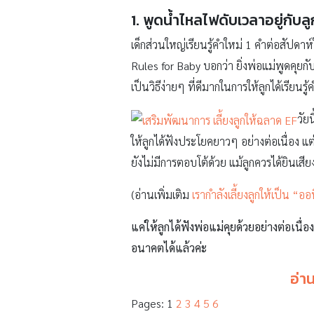
1. พูดน้ำไหลไฟดับเวลาอยู่กับลู
เด็กส่วนใหญ่เรียนรู้คำใหม่ 1 คำต่อสัปดา
Rules for Baby บอกว่า ยิ่งพ่อแม่พูดคุยกับ
เป็นวิธีง่ายๆ ที่ดีมากในการให้ลูกได้เรียนรู้
วัย
ให้ลูกได้ฟังประโยคยาวๆ อย่างต่อเนื่อง แต่
ยังไม่มีการตอบโต้ด้วย แม้ลูกควรได้ยินเสี
(อ่านเพิ่มเติม
เรากำลังเลี้ยงลูกให้เป็น “ออ
แค่ให้ลูกได้ฟังพ่อแม่คุยด้วยอย่างต่อเนื
อนาคตได้แล้วค่ะ
อ่า
Pages:
1
2
3
4
5
6