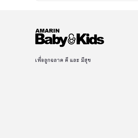
เพื่อลูกฉลาด ดี และ มีสุข