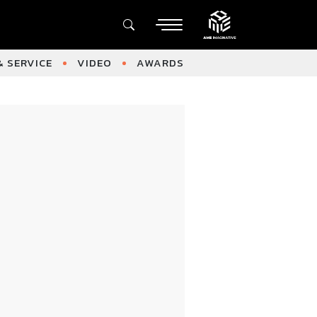
 SERVICE
VIDEO
AWARDS