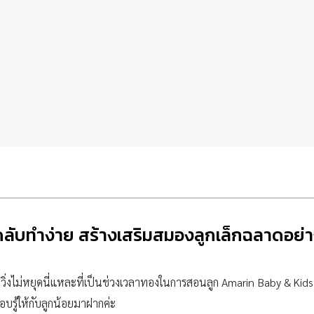
ดลับทำง่าย สร้างเสริมสมองลูกเล็กฉลาดอย่
ำลังวิ่งไม่หยุดนี่แหละที่เป็นช่วงเวลาทองในการสอนลูก Amarin Baby & Kids 
รู้ให้กับลูกน้อยมาฝากค่ะ