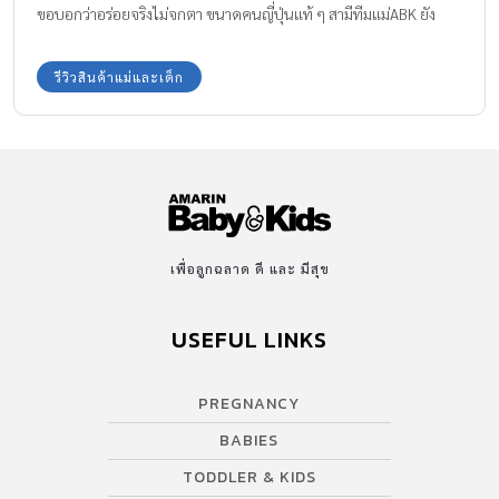
ขอบอกว่าอร่อยจริงไม่จกตา ขนาดคนญี่ปุ่นแท้ ๆ สามีทีมแม่ABK ยัง
ยกนิ้วบอกโออิชิ !! เรานี่ใจฟูเลย เพราะเปลี่ยนซอสทำอาหารแบบ
กระทันหัน ไปเดินซูเปอร์เห็นไอเทมปรุงอาหารมาใหม่ เป็นต้องซื้อมาทำ
รีวิวสินค้าแม่และเด็ก
อาหาร ครั้งนี้แม่บ้านญี่ปุ่นหัวใจไทย จัดมา 3 รสชาติอร่อย ไว้ทำกับข้าว
มัดใจลูก และสามีค่ะ
เพื่อลูกฉลาด ดี และ มีสุข
USEFUL LINKS
PREGNANCY
BABIES
TODDLER & KIDS