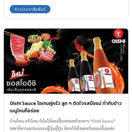
Space Gallery เชียงใหม่ เริ่ม 27 สิงหาคม 2565 เป็นต้นไป สำรองการ
ข่าวประชาสัมพันธ์
เข้าชมฟรีได้แล้ววันนี้
Oishi Sauce ไอเทมคู่ครัว ลูก ๆ ติดใจรสมือแม่ ทำกับข้าว
เมนูไหนก็อร่อย
บ้านไหน ครัวไหน ยังไม่ได้ลองลิ้มรสซอสทำอาหาร “Oishi Sauce”
รสชาติความอร่อยแบบญี่ปุ๋นญี่ปุ่น ต้องเปิดใจลองกันตอนนี้เลยค่ะ