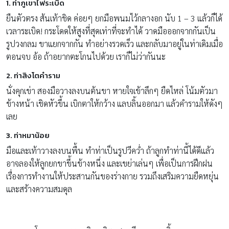
1. ท่าภูเขาไฟระเบิด
ยืนตัวตรง ส้นเท้าชิด ค่อยๆ ยกมือพนมไว้กลางอก นับ 1 – 3 แล้วก็ได้
เวลาระเบิด! กระโดดให้สูงที่สุดเท่าที่จะทำได้ วาดมือออกจากกันเป็น
รูปวงกลม ขาแยกจากกัน ทำอย่างรวดเร็ว และกลับมาอยู่ในท่าเดิมเมื่อ
ตอนจบ อ้อ ถ้าอยากตะโกนไปด้วย เราก็ไม่ว่ากันนะ
2. ท่าสิงโตคำราม
นั่งคุกเข่า สองมือวางลงบนต้นขา หายใจเข้าลึกๆ ยืดไหล่ โน้มตัวมา
ข้างหน้า เชิดหัวขึ้น เบิกตาให้กว้าง แลบลิ้นออกมา แล้วคำรามให้ดังๆ
เลย
3. ท่าหมาน้อย
มือและเท้าวางลงบนพื้น ทำท่าเป็นรูปวีคว่ำ ถ้าลูกทำท่านี้ได้ดีแล้ว
อาจลองให้ลูกยกขาขึ้นข้างหนึ่ง และเขย่าเล่นๆ เพื่อเป็นการฝึกฝน
เรื่องการทำงานให้ประสานกันของร่างกาย รวมถึงเสริมความยืดหยุ่น
และสร้างความสมดุล