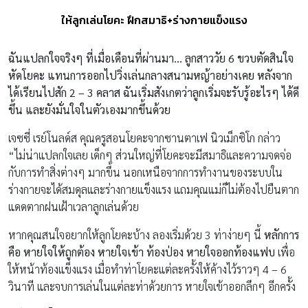
ให้ลูกเล่นโยคะ ฝึกสมาธิ+ร่างกายแข็งแรง
ฉันแปลกใจจริงๆ ที่เมื่อเดือนที่ผ่านมา… ลูกสาววัย 6 ขวบตัดสินใจ
หัดโยคะ แทนการออกไปวิ่งเล่นกลางสนามหญ้าอย่างเคย หลังจาก
ได้เรียนไปสัก 2 – 3 คลาส ฉันเริ่มสังเกตว่าลูกเริ่มจะรับรู้อะไรๆ ได้ดี
ขึ้น และยังมั่นใจในตัวเองมากขึ้นด้วย
เจซซี่ เรย์โนลด์ส คุณครูสอนโยคะจากซานตาเฟ นิวเม็กซิโก กล่าว
“ไม่น่าแปลกใจเลย เด็กๆ ส่วนใหญ่ที่โยคะจะมีสมาธิและความจดจ่อ
กับการทำสิ่งต่างๆ มากขึ้น นอกเหนือจากการทำงานของระบบใน
ร่างกายจะได้สมดุลและร่างกายแข็งแรง แถมคุณแม่ก็ไม่ต้องไปยืนตาก
แดดตากฝนเฝ้าเวลาลูกเล่นด้วย
หากคุณสนใจอยากให้ลูกโยคะบ้าง ลองเริ่มด้วย 3 ท่าง่ายๆ นี้
หลักการ
คือ หายใจให้ถูกต้อง หายใจเข้า ท้องป่อง หายใจออกท้องแฟบ
เพื่อ
ให้หน้าท้องแข็งแรง เมื่อทำท่าโยคะแต่ละครั้งให้ค้างไว้ราวๆ 4 – 6
วินาที และจบการเล่นในแต่ละท่าด้วยการ หายใจเข้าออกลึกๆ อีกครั้ง