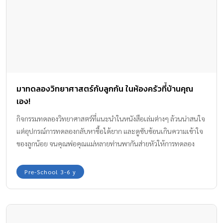
มาทดลองวิทยาศาสตร์กับลูกกัน ในห้องครัวที่้บ้านคุณ
เอง!
กิจกรรมทดลองวิทยาศาสตร์ที่แนะนำในหนังสือเล่มต่างๆ ล้วนน่าสนใจ
แต่อุปกรณ์การทดลองกลับหาซื้อได้ยาก และดูซับซ้อนเกินความเข้าใจ
ของลูกน้อย จนคุณพ่อคุณแม่หลายท่านพากันส่ายหัวให้การทดลอง
วิทยาศาสตร์ที่ดูจะวุ่นวายและไกลตัว รู้หรือไม่ว่าห้องครัวธรรมดาๆ
สามารถแปลงเป็นห้องแล็บทดลองวิทยาศาสตร์ง่ายๆ สำหรับลูกน้อยได้
Pre-School 3-6 y
เช่นกัน เพราะการทำอาหารซึ่งต้องใช้ทักษะในการผสมวัตถุดิบต่างๆ
และแปลงวัตถุดิบให้มีสี ขนาด รสชาติ ผิวสัมผัส หรือรูปทรงที่
เปลี่ยนแปลงไป ไม่ต่างจากการทดลองทางวิทยาศาสตร์เลยสักนิด วันนี้
จึงมีกิจกรรมทดลองวิทยาศาสตร์ในครัวอย่างง่ายๆ มาให้คุณพ่อคุณแม่