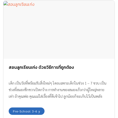
ต่อการศึกษาค้นหาคำตอบในเรื่องต่างๆ ด้วยค่ะ บทความโดย: กอง
บรรณาธิการนิตยสารเรียลพาเรนติ้ง
สอนลูกเรียนเก่ง ด้วยวิธีการที่ถูกต้อง
เด็ก เป็นวัยที่พร้อมรับสิ่งใหม่ๆ โดยเฉพาะเด็กในช่วง 1 – 7 ขวบ เป็น
ช่วงที่สมองซีกขวาเปิดกว้าง การทำงานของสมองเร็วกว่าผู้ใหญ่หลาย
เท่า ถ้าคุณพ่อ คุณแม่ใส่เรื่องที่ดีเข้าไป ลูกน้อยก็จะเก็บไว้เป็นพลัง
สร้างสรรค์ และปลดปล่อยพลังนั้นออกมาตลอดชีวิต เรามาดูวิธี สอนลูก
เรียนเก่ง กัน
Pre-School 3-6 y