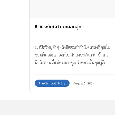
6 วิธีระงับใจ ไม่ตะคอกลูก
1. เปิดวิทยุดังๆ (ถึงดีเจจะกำลังเปิดเพลงที่คุณไม่
ชอบก็เถอะ) 2. ออกไปเดินสงบสติแถวๆ บ้าน 3.
นึกถึงตอนที่แม่ตะคอกคุณ ว่าตอนนั้นคุณรู้สึก
อย่างไรบ้าง 4. คิดถึงลูกในอีก 30 ปีข้างหน้า ซึ่ง
กำลังคิดว่าตัวเองรู้สึกอย่างไรตอนที่ถูกคุณตะคอก
Pre-School 3-6 y
August 5, 2014
5. นึกถึงค่าใช้จ่ายในการบำบัดจิต 6. กอดกันดีกว่า
นะ บทความโดย: กองบรรณาธิการนิตยสารเรียล
พาเรนติ้ง