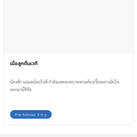
เมื่อลูกตื่นเวที
น้องฟ้า แม่มดน้อยใจดี กำลังแสดงบทบาทตามท้องเรื่องอย่างมั่นใจ
ออกมานี่ซิจ๊ะ
Pre-School 3-6 y