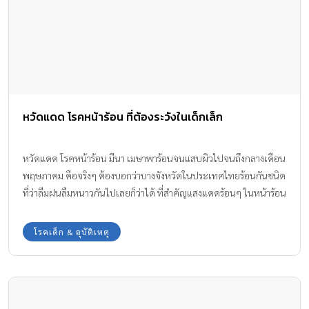
หวัดแดด โรคหน้าร้อน ที่ต้องระวังในเด็กเล็ก
หวัดแดด โรคหน้าร้อน มีนา เมษาพาร้อนจนแสบผิวไปจนถึงกลางเดือน
พฤษภาคม คือจริงๆ ต้องบอกว่าบางจังหวัดในประเทศไทยร้อนกันชนิด
ที่ว่าลืมฝนลืมหนาวกันไปเลยก็ว่าได้ ที่สำคัญแสงแดดร้อนๆ ในหน้าร้อน
นี้สามารถทำให้เด็กๆ ป่วยไข้ขึ้นมาได้ง่ายๆ โดยเฉพาะกับ โรคหวัดแดด
ทีมงาน Amarin Baby & Kids มีข้อมูล “หวัดแดด โรคหน้าร้อน” มาให้
โรคเด็ก & อุบัติเหตุ
ทราบกันค่ะ